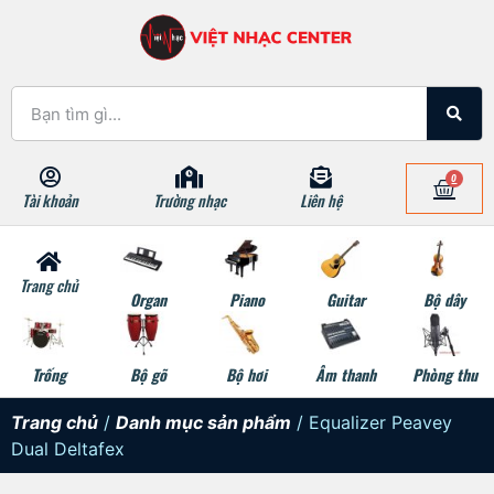
0
Tài khoản
Trường nhạc
Liên hệ
Trang chủ
Organ
Piano
Guitar
Bộ dây
Trống
Bộ gõ
Bộ hơi
Âm thanh
Phòng thu
Trang chủ
/
Danh mục sản phẩm
/ Equalizer Peavey
Dual Deltafex