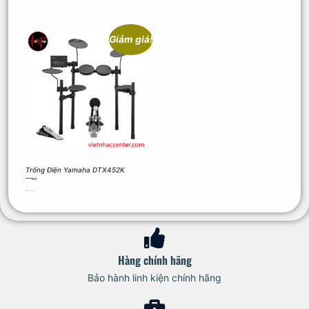
Giảm giá!
Trống Điện Yamaha DTX452K
20.890.000
₫
19.100.000
₫
Thêm vào giỏ hàng
Hàng chính hãng
Bảo hành linh kiện chính hãng