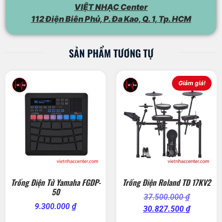
VIỆT NHẠC Center
112 Điện Biên Phủ, P. Đa Kao, Q. 1, Tp. HCM
SẢN PHẨM TƯƠNG TỰ
Giảm giá!
Trống Điện Tử Yamaha FGDP-
Trống Điện Roland TD 17KV2
50
37.500.000
₫
9.300.000
₫
30.827.500
₫