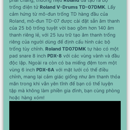
phải chăng, thương hiệu
Roland
đã tạo ra bộ
trống điện tử
Roland V-Drums TD-07DMK
. Lấy
cảm hứng từ mô-đun trống TD hàng đầu của
Roland, mô-đun TD-07 được cài đặt sẵn âm thanh
của 25 bộ trống tuyệt vời bao gồm hơn 140 âm
thanh riêng lẻ, với 25 lưu trữ tạo âm thanh trống
riêng của người dùng để định cấu hình các bộ
trống tùy chỉnh.
Roland TD07DMK
tự hào có một
pad snare 8 inch
PDX-8
với các vùng vành và đầu
độc lập. Ngoài ra còn có ba miếng đệm tom một
vùng 6 inch
PDX-6A
với mặt lưới có thể điều
chỉnh, mang lại cảm giác giống như âm thanh thỏa
mãn trong khi vẫn yên tĩnh để bạn có thể luyện
tập mà không làm phiền gia đình, bạn cùng phòng
hoặc hàng xóm!