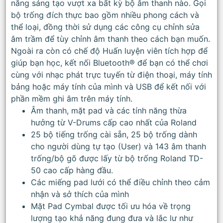
năng sáng tạo vượt xa bất kỳ bộ âm thanh nào. Gọi
bộ trống đích thực bao gồm nhiều phong cách và
thể loại, đồng thời sử dụng các công cụ chỉnh sửa
âm trầm để tùy chỉnh âm thanh theo cách bạn muốn.
Ngoài ra còn có chế độ Huấn luyện viên tích hợp để
giúp bạn học, kết nối Bluetooth® để bạn có thể chơi
cùng với nhạc phát trực tuyến từ điện thoại, máy tính
bảng hoặc máy tính của mình và USB để kết nối với
phần mềm ghi âm trên máy tính.
Âm thanh, mặt pad và các tính năng thừa
hưởng từ V-Drums cấp cao nhất của Roland
25 bộ tiếng trống cài sẵn, 25 bộ trống dành
cho người dùng tự tạo (User) và 143 âm thanh
trống/bộ gõ được lấy từ bộ trống Roland TD-
50 cao cấp hàng đầu.
Các miếng pad lưới có thể điều chỉnh theo cảm
nhận và sở thích của mình
Mặt Pad Cymbal được tối ưu hóa về trọng
lượng tạo khả năng đung đưa và lắc lư như