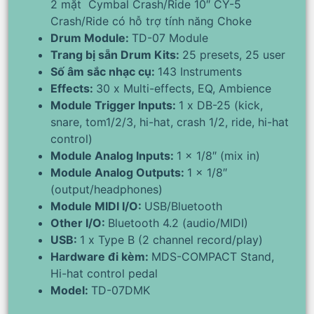
2 mặt Cymbal Crash/Ride 10″ CY-5
Crash/Ride có hỗ trợ tính năng Choke
Drum Module:
TD-07 Module
Trang bị sẵn Drum Kits:
25 presets, 25 user
Số âm sắc nhạc cụ:
143 Instruments
Effects:
30 x Multi-effects, EQ, Ambience
Module Trigger Inputs:
1 x DB-25 (kick,
snare, tom1/2/3, hi-hat, crash 1/2, ride, hi-hat
control)
Module Analog Inputs:
1 x 1/8″ (mix in)
Module Analog Outputs:
1 x 1/8″
(output/headphones)
Module MIDI I/O:
USB/Bluetooth
Other I/O:
Bluetooth 4.2 (audio/MIDI)
USB:
1 x Type B (2 channel record/play)
Hardware đi kèm:
MDS-COMPACT Stand,
Hi-hat control pedal
Model:
TD-07DMK