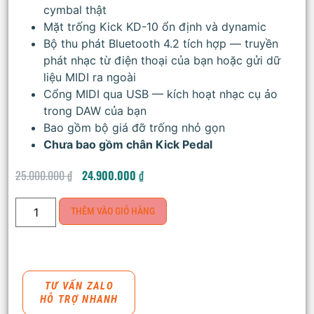
cymbal thật
Mặt trống Kick KD-10 ổn định và dynamic
Bộ thu phát Bluetooth 4.2 tích hợp — truyền
phát nhạc từ điện thoại của bạn hoặc gửi dữ
liệu MIDI ra ngoài
Cổng MIDI qua USB — kích hoạt nhạc cụ ảo
trong DAW của bạn
Bao gồm bộ giá đỡ trống nhỏ gọn
Chưa bao gồm chân Kick Pedal
25.000.000
₫
24.900.000
₫
THÊM VÀO GIỎ HÀNG
TƯ VẤN ZALO
HỖ TRỢ NHANH