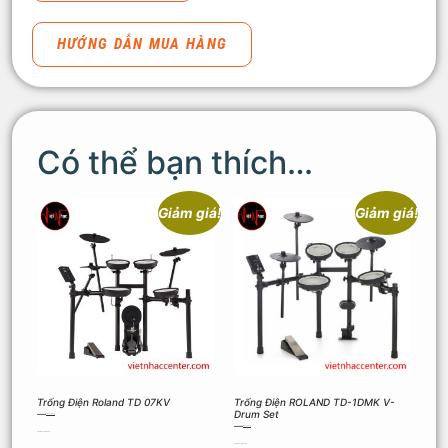
HƯỚNG DẪN MUA HÀNG
Có thể bạn thích…
Giảm giá!
Giảm giá!
Trống Điện Roland TD 07KV
Trống Điện ROLAND TD-1DMK V-
Drum Set
30.600.000
₫
24.300.000
₫
23.000.000
₫
18.900.000
₫
Thêm vào giỏ hàng
Thêm vào giỏ hàng