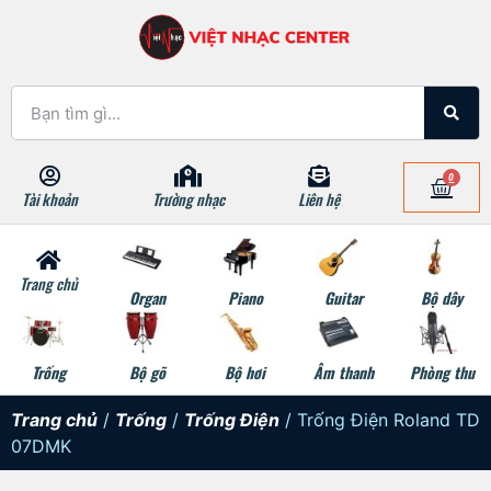
0
Tài khoản
Trường nhạc
Liên hệ
Trang chủ
Organ
Piano
Guitar
Bộ dây
Trống
Bộ gõ
Bộ hơi
Âm thanh
Phòng thu
Trang chủ
/
Trống
/
Trống Điện
/ Trống Điện Roland TD
07DMK