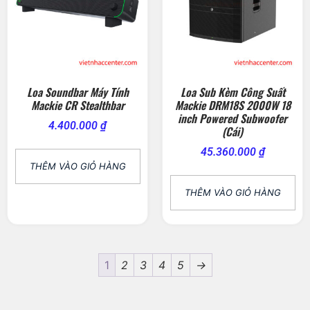
Loa Soundbar Máy Tính
Loa Sub Kèm Công Suất
Mackie CR Stealthbar
Mackie DRM18S 2000W 18
inch Powered Subwoofer
4.400.000
₫
(Cái)
45.360.000
₫
THÊM VÀO GIỎ HÀNG
THÊM VÀO GIỎ HÀNG
1
2
3
4
5
→