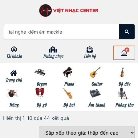
0
Tài khoản
Trường nhạc
Liên hệ
Trang chủ
Organ
Piano
Guitar
Bộ dây
Trống
Bộ gõ
Bộ hơi
Âm thanh
Phòng thu
Hiển thị 1–10 của 44 kết quả