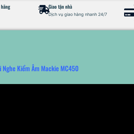
h hãng
Giao tận nhà
Dịch vụ giao hàng nhanh 24/7
ai Nghe Kiểm Âm Mackie MC450