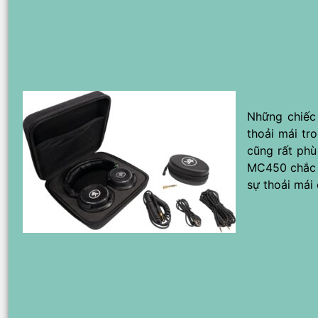
Những chiếc
thoải mái tr
cũng rất phù
MC450 chắc c
sự thoải mái