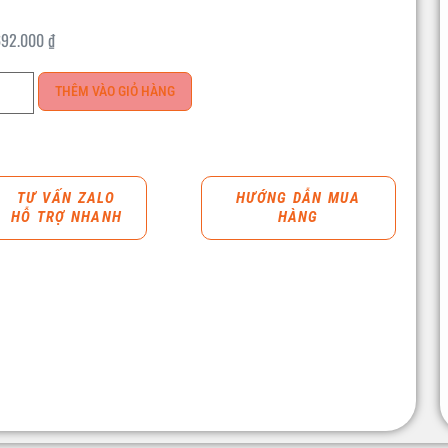
692.000
₫
THÊM VÀO GIỎ HÀNG
TƯ VẤN ZALO
HƯỚNG DẪN MUA
HỖ TRỢ NHANH
HÀNG