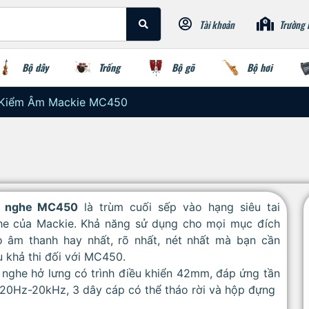
Tài khoản
Trường 
Bộ dây
Trống
Bộ gõ
Bộ hơi
 Kiểm Âm Mackie MC450
i nghe MC450
là trùm cuối sếp vào hạng siêu tai
he của Mackie. Khả năng sử dụng cho mọi mục đích
o âm thanh hay nhất, rõ nhất, nét nhất mà bạn cần
 khả thi đối với MC450.
 nghe hở lưng có trình điều khiển 42mm, đáp ứng tần
 20Hz-20kHz, 3 dây cáp có thể tháo rời và hộp đựng