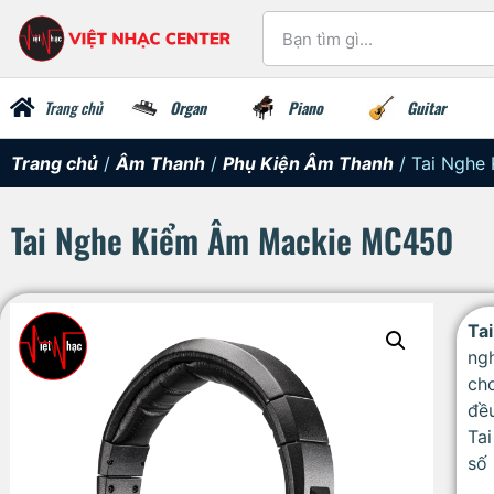
Trang chủ
Organ
Piano
Guitar
Trang chủ
/
Âm Thanh
/
Phụ Kiện Âm Thanh
/ Tai Nghe
Tai Nghe Kiểm Âm Mackie MC450
Ta
ng
ch
đều
Tai
số