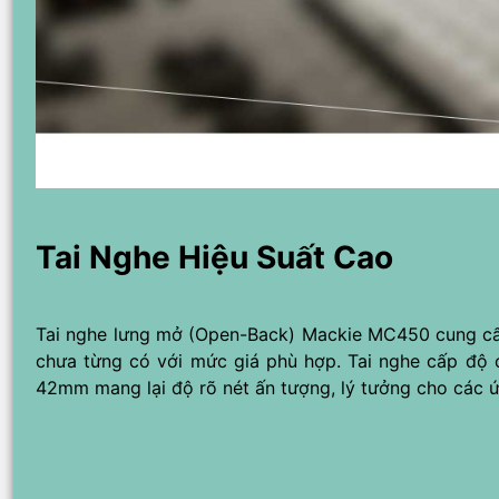
Tai Nghe Hiệu Suất Cao
Tai nghe lưng mở (Open-Back) Mackie MC450 cung cấp 
chưa từng có với mức giá phù hợp. Tai nghe cấp độ c
42mm mang lại độ rõ nét ấn tượng, lý tưởng cho các 