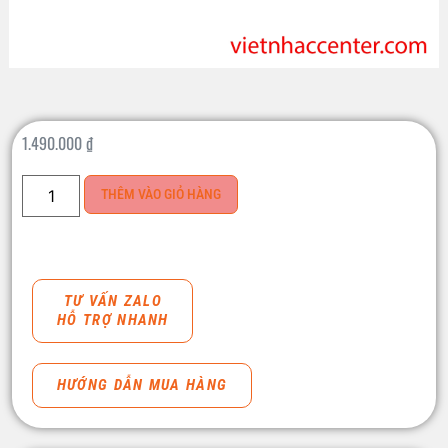
1.490.000
₫
THÊM VÀO GIỎ HÀNG
TƯ VẤN ZALO
HỖ TRỢ NHANH
HƯỚNG DẪN MUA HÀNG