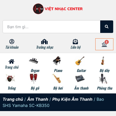
0
Tài khoản
Trường nhạc
Liên hệ
Trang chủ
Organ
Piano
Guitar
Bộ dây
Trống
Bộ gõ
Bộ hơi
Âm thanh
Phòng thu
Trang chủ
/
Âm Thanh
/
Phụ Kiện Âm Thanh
/ Bao
SHS Yamaha SC-KB350