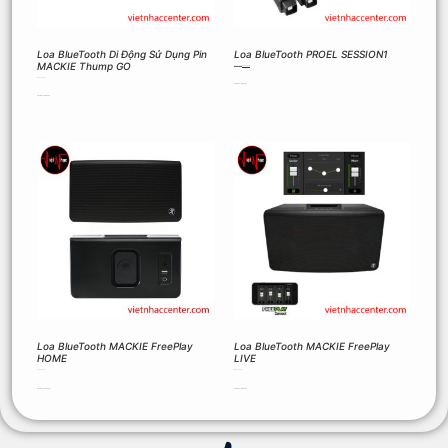
Loa BlueTooth Di Động Sử Dụng Pin
Loa BlueTooth PROEL SESSION1
MACKIE Thump GO
10.000.000
₫
8.900.000
₫
13.900.000
₫
Thêm vào giỏ hàng
Thêm vào giỏ hàng
Loa BlueTooth MACKIE FreePlay
Loa BlueTooth MACKIE FreePlay
HOME
LIVE
8.000.000
₫
16.500.000
₫
Thêm vào giỏ hàng
Thêm vào giỏ hàng