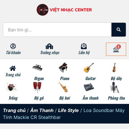
0
Tài khoản
Trường nhạc
Liên hệ
Trang chủ
Organ
Piano
Guitar
Bộ dây
Trống
Bộ gõ
Bộ hơi
Âm thanh
Phòng thu
Trang chủ
/
Âm Thanh
/
Life Style
/ Loa Soundbar Máy
Tính Mackie CR Stealthbar