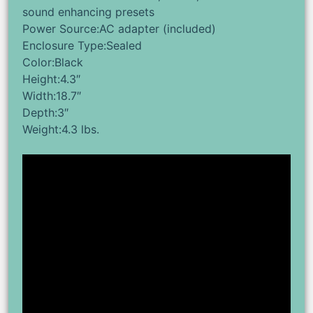
sound enhancing presets
Power Source:AC adapter (included)
Enclosure Type:Sealed
Color:Black
Height:4.3″
Width:18.7″
Depth:3″
Weight:4.3 lbs.