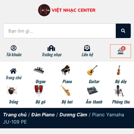
0
Tài khoản
Trường nhạc
Liên hệ
Trang chủ
Organ
Piano
Guitar
Bộ dây
Trống
Bộ gõ
Bộ hơi
Âm thanh
Phòng thu
Trang chủ
/
Đàn Piano
/
Dương Cầm
/ Piano Yamaha
JU-109 PE