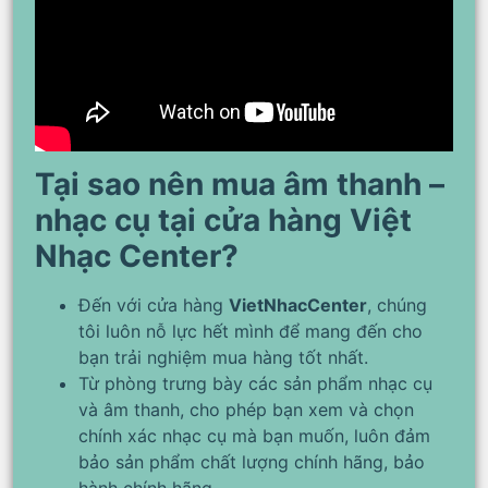
Tại sao nên mua âm thanh –
nhạc cụ tại cửa hàng Việt
Nhạc Center?
Đến với cửa hàng
VietNhacCenter
, chúng
tôi luôn nỗ lực hết mình để mang đến cho
bạn trải nghiệm mua hàng tốt nhất.
Từ phòng trưng bày các sản phẩm nhạc cụ
và âm thanh, cho phép bạn xem và chọn
chính xác nhạc cụ mà bạn muốn, luôn đảm
bảo sản phẩm chất lượng chính hãng, bảo
hành chính hãng