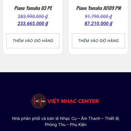
Piano Yamaha U3 PE
Piano Yamaha JU109 PM
283.990.000
₫
91.790.000
₫
233.665.000
₫
87.210.000
₫
THÊM VÀO GIỎ HÀNG
THÊM VÀO GIỎ HÀNG
Nhà phân phối và bán lẻ Nhạc Cụ – Âm Thanh – Thiết Bị
Phòng Thu – Phụ Kiện