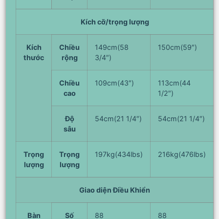
Kích cỡ/trọng lượng
Kích
Chiều
149cm(58
150cm(59″)
thước
rộng
3/4″)
Chiều
109cm(43″)
113cm(44
cao
1/2″)
Độ
54cm(21 1/4″)
54cm(21 1/4″)
sâu
Trọng
Trọng
197kg(434lbs)
216kg(476lbs)
lượng
lượng
Giao diện Điều Khiển
Bàn
Số
88
88