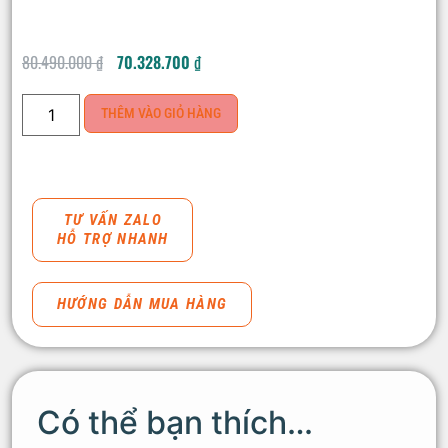
80.490.000
₫
70.328.700
₫
THÊM VÀO GIỎ HÀNG
TƯ VẤN ZALO
HỖ TRỢ NHANH
HƯỚNG DẪN MUA HÀNG
Có thể bạn thích…