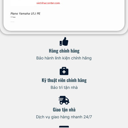
Piano Yamaha U1J PE
128.790.000
₫
116.864.000
₫
Thêm vào giỏ hàng
Hàng chính hãng
Bảo hành linh kiện chính hãng
Kỹ thuật viên chính hãng
Bảo trì tận nhà
Giao tận nhà
Dịch vụ giao hàng nhanh 24/7