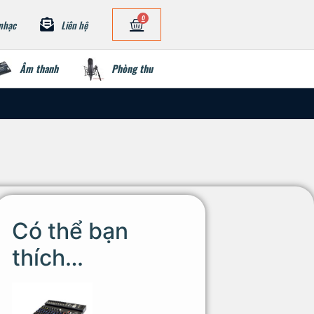
0
nhạc
Liên hệ
Âm thanh
Phòng thu
Có thể bạn
thích…