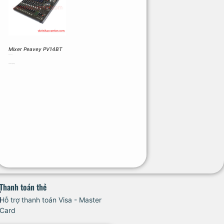
Mixer Peavey PV14BT
12.474.000
₫
Thêm vào giỏ hàng
Thanh toán thẻ
Hỗ trợ thanh toán Visa - Master
Card