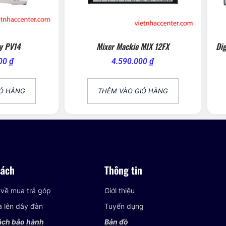
y PV14
Mixer Mackie MIX 12FX
Dig
000
₫
4.590.000
₫
IỎ HÀNG
THÊM VÀO GIỎ HÀNG
sách
Thông tin
 về mua trả góp
Giới thiệu
và lên dây đàn
Tuyển dụng
ách bảo hành
Bản đồ