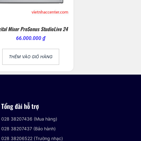
ital Mixer PreSonus StudioLive 24
66.000.000
₫
THÊM VÀO GIỎ HÀNG
Tổng đài hỗ trợ
028 38207436 (Mua hàng)
028 38207437 (Bảo hành)
028 38206522 (Trường nhạc)