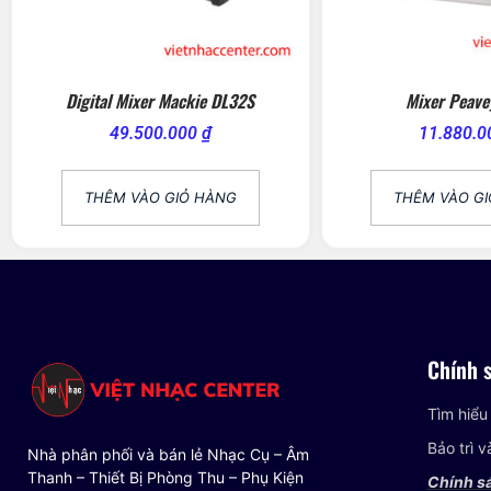
Digital Mixer Mackie DL32S
Mixer Peave
49.500.000
₫
11.880.
THÊM VÀO GIỎ HÀNG
THÊM VÀO G
Chính 
Tìm hiểu
Bảo trì 
Nhà phân phối và bán lẻ Nhạc Cụ – Âm
Thanh – Thiết Bị Phòng Thu – Phụ Kiện
Chính s