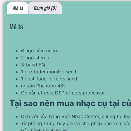
Mô tả
Đánh giá (0)
Mô tả
6 ngõ cắm micro
2 ngõ stereo
3-band EQ
1 pre-fader monitor send
1 post-fader effects send
nguồn Phantom 48v
Có sẵn effects DSP effects processor
Tại sao nên mua nhạc cụ tại c
Đến với cửa hàng Việt Nhạc Center, chúng tôi lu
Từ phòng trưng bày ghi-ta cho phép bạn xem và 
bảo hành chính hãng