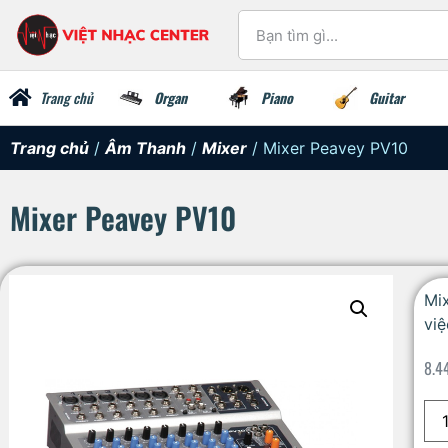
Trang chủ
Organ
Piano
Guitar
Trang chủ
/
Âm Thanh
/
Mixer
/ Mixer Peavey PV10
Mixer Peavey PV10
Mix
việ
8.4