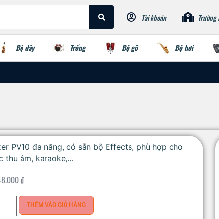
Tài khoản
Trường 
Bộ dây
Trống
Bộ gõ
Bộ hơi
er PV10 đa năng, có sẵn bộ Effects, phù hợp cho
c thu âm, karaoke,…
48.000
₫
THÊM VÀO GIỎ HÀNG