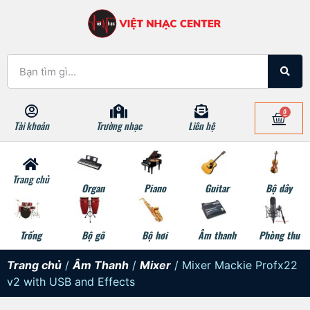
0
Tài khoản
Trường nhạc
Liên hệ
Trang chủ
Organ
Piano
Guitar
Bộ dây
Trống
Bộ gõ
Bộ hơi
Âm thanh
Phòng thu
Trang chủ
/
Âm Thanh
/
Mixer
/ Mixer Mackie Profx22
v2 with USB and Effects