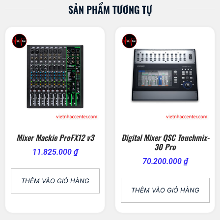
SẢN PHẨM TƯƠNG TỰ
Mixer Mackie ProFX12 v3
Digital Mixer QSC Touchmix-
30 Pro
11.825.000
₫
70.200.000
₫
THÊM VÀO GIỎ HÀNG
THÊM VÀO GIỎ HÀNG