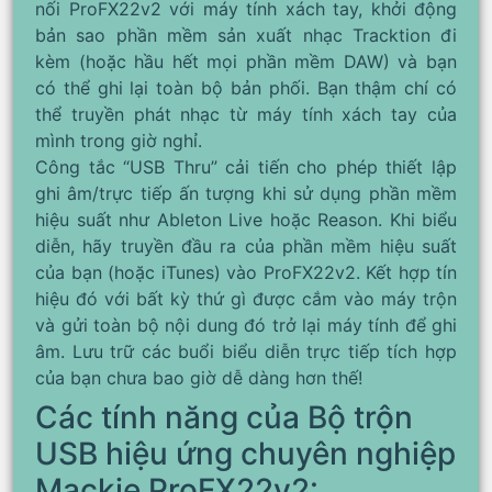
nối ProFX22v2 với máy tính xách tay, khởi động
bản sao phần mềm sản xuất nhạc Tracktion đi
kèm (hoặc hầu hết mọi phần mềm DAW) và bạn
có thể ghi lại toàn bộ bản phối. Bạn thậm chí có
thể truyền phát nhạc từ máy tính xách tay của
mình trong giờ nghỉ.
Công tắc “USB Thru” cải tiến cho phép thiết lập
ghi âm/trực tiếp ấn tượng khi sử dụng phần mềm
hiệu suất như Ableton Live hoặc Reason. Khi biểu
diễn, hãy truyền đầu ra của phần mềm hiệu suất
của bạn (hoặc iTunes) vào ProFX22v2. Kết hợp tín
hiệu đó với bất kỳ thứ gì được cắm vào máy trộn
và gửi toàn bộ nội dung đó trở lại máy tính để ghi
âm. Lưu trữ các buổi biểu diễn trực tiếp tích hợp
của bạn chưa bao giờ dễ dàng hơn thế!
Các tính năng của Bộ trộn
USB hiệu ứng chuyên nghiệp
Mackie ProFX22v2: