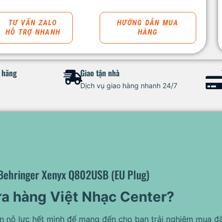
TƯ VẤN ZALO
HƯỚNG DẪN MUA
HỖ TRỢ NHANH
HÀNG
h hãng
Giao tận nhà
Dịch vụ giao hàng nhanh 24/7
Behringer Xenyx Q802USB (EU Plug)
ửa hàng Việt Nhạc Center?
ôn nỗ lực hết mình để mang đến cho bạn trải nghiệm mua đà