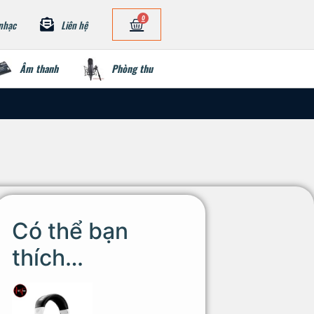
0
nhạc
Liên hệ
Âm thanh
Phòng thu
Có thể bạn
thích…