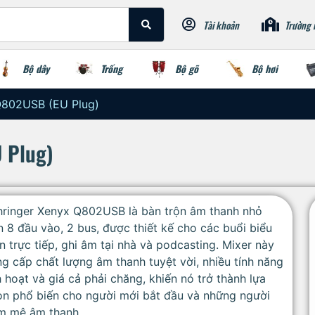
Tài khoản
Trường 
Bộ dây
Trống
Bộ gõ
Bộ hơi
Q802USB (EU Plug)
 Plug)
hringer Xenyx Q802USB là bàn trộn âm thanh nhỏ
 8 đầu vào, 2 bus, được thiết kế cho các buổi biểu
n trực tiếp, ghi âm tại nhà và podcasting. Mixer này
g cấp chất lượng âm thanh tuyệt vời, nhiều tính năng
h hoạt và giá cả phải chăng, khiến nó trở thành lựa
ọn phổ biến cho người mới bắt đầu và những người
m mê âm thanh.