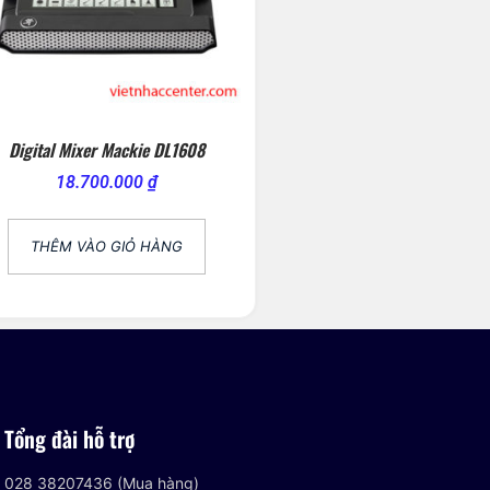
Digital Mixer Mackie DL1608
18.700.000
₫
THÊM VÀO GIỎ HÀNG
Tổng đài hỗ trợ
028 38207436 (Mua hàng)