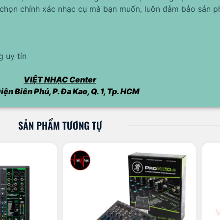
chọn chính xác nhạc cụ mà bạn muốn, luôn đảm bảo sản p
 uy tín
VIỆT NHẠC Center
iện Biên Phủ, P. Đa Kao, Q. 1, Tp. HCM
SẢN PHẨM TƯƠNG TỰ