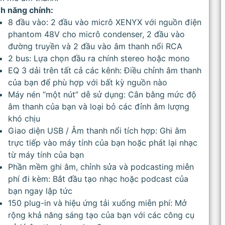
nh năng chính:
8 đầu vào: 2 đầu vào micrô XENYX với nguồn điện
phantom 48V cho micrô condenser, 2 đầu vào
đường truyền và 2 đầu vào âm thanh nổi RCA
2 bus: Lựa chọn đầu ra chính stereo hoặc mono
EQ 3 dải trên tất cả các kênh: Điều chỉnh âm thanh
của bạn để phù hợp với bất kỳ nguồn nào
Máy nén “một nút” dễ sử dụng: Cân bằng mức độ
âm thanh của bạn và loại bỏ các đỉnh âm lượng
khó chịu
Giao diện USB / Âm thanh nổi tích hợp: Ghi âm
trực tiếp vào máy tính của bạn hoặc phát lại nhạc
từ máy tính của bạn
Phần mềm ghi âm, chỉnh sửa và podcasting miễn
phí đi kèm: Bắt đầu tạo nhạc hoặc podcast của
bạn ngay lập tức
150 plug-in và hiệu ứng tải xuống miễn phí: Mở
rộng khả năng sáng tạo của bạn với các công cụ