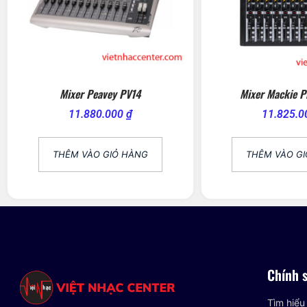
Mixer Peavey PV14
Mixer Mackie P
11.880.000
₫
11.825.
THÊM VÀO GIỎ HÀNG
THÊM VÀO G
Chính 
Tìm hiểu