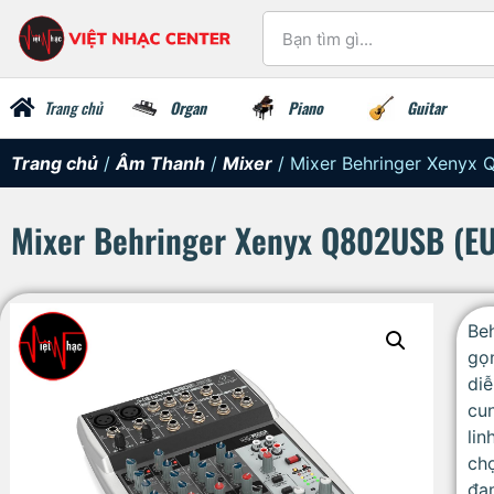
Trang chủ
Organ
Piano
Guitar
Trang chủ
/
Âm Thanh
/
Mixer
/ Mixer Behringer Xenyx 
Mixer Behringer Xenyx Q802USB (EU
Be
gọn
diễ
cun
lin
ch
đa