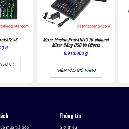
roFX12 v3
Mixer Mackie ProFX10v3 10-channel
Mixer Cổng USB Và Effects
000
₫
8.910.000
₫
IỎ HÀNG
THÊM VÀO GIỎ HÀNG
sách
Thông tin
 về mua trả góp
Giới thiệu