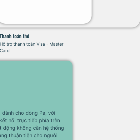
Thanh toán thẻ
Hỗ trợ thanh toán Visa - Master
Card
a dành cho dòng Pa, với
ết nối trực tiếp phía trên
ạt động không cần hệ thống
àng thuận tiện cho người