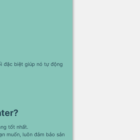
i đặc biệt giúp nó tự động
nter?
ng tốt nhất.
bạn muốn, luôn đảm bảo sản