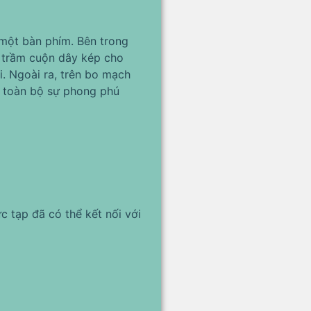
 một bàn phím. Bên trong
u trầm cuộn dây kép cho
. Ngoài ra, trên bo mạch
ấy toàn bộ sự phong phú
 tạp đã có thể kết nối với