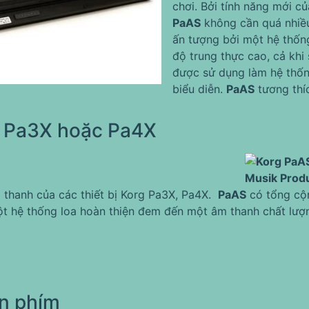
chơi. Bởi tính năng mới c
PaAS
không cần quá nhiều 
ấn tượng bởi một hệ thốn
độ trung thực cao, cả khi 
được sử dụng làm hệ thốn
biểu diễn.
PaAS
tương thí
g Pa3X hoặc Pa4X
 thanh của các thiết bị Korg Pa3X, Pa4X.
PaAS
có tổng cộn
một hệ thống loa hoàn thiện đem đến một âm thanh chất lượ
àn phím