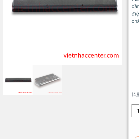
cần
đi
chắ
14.