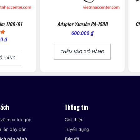
lim 1100/01
Adaptor Yamaha PA-150B
C
600.000
₫
ếp
00
₫
o
THÊM VÀO GIỎ HÀNG
IỎ HÀNG
sách
Thông tin
 về mua trả góp
Giới thiệu
và lên dây đàn
Tuyển dụng
ách bảo hành
Bản đồ