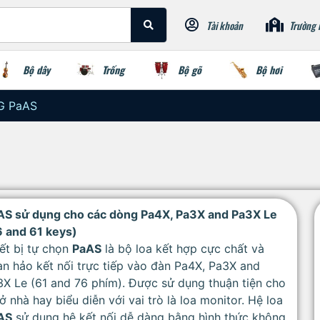
Tài khoản
Trường 
Bộ dây
Trống
Bộ gõ
Bộ hơi
G PaAS
AS sử dụng cho các dòng Pa4X, Pa3X and Pa3X Le
6 and 61 keys)
ết bị tự chọn
PaAS
là bộ loa kết hợp cực chất và
n hảo kết nối trực tiếp vào đàn Pa4X, Pa3X and
X Le (61 and 76 phím). Được sử dụng thuận tiện cho
ở nhà hay biểu diễn với vai trò là loa monitor. Hệ loa
AS
sử dụng hệ kết nối dễ dàng bằng hình thức không