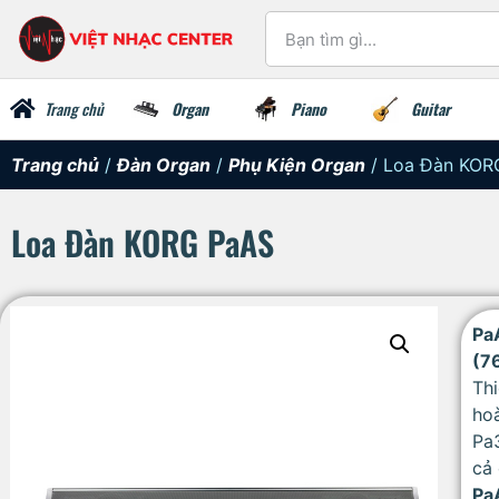
Trang chủ
Organ
Piano
Guitar
Trang chủ
/
Đàn Organ
/
Phụ Kiện Organ
/ Loa Đàn KOR
Loa Đàn KORG PaAS
Pa
(7
Thi
hoà
Pa3
cả 
Pa