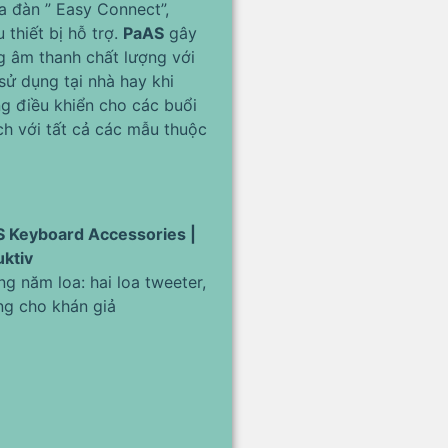
ủa đàn ” Easy Connect”,
thiết bị hỗ trợ.
PaAS
gây
g âm thanh chất lượng với
sử dụng tại nhà hay khi
g điều khiển cho các buổi
ch với tất cả các mẫu thuộc
g năm loa: hai loa tweeter,
ng cho khán giả