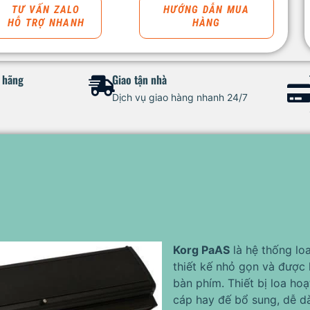
TƯ VẤN ZALO
HƯỚNG DẪN MUA
HỖ TRỢ NHANH
HÀNG
h hãng
Giao tận nhà
Dịch vụ giao hàng nhanh 24/7
Korg PaAS
là hệ thống lo
thiết kế nhỏ gọn và được k
bàn phím. Thiết bị loa ho
cáp hay đế bổ sung, dễ d