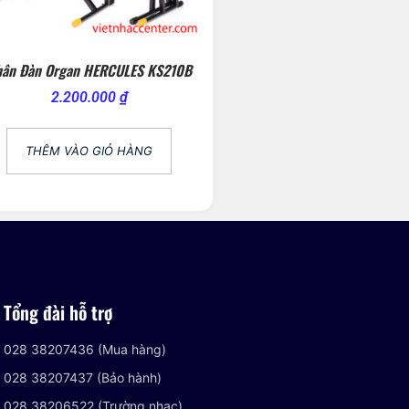
hân Đàn Organ HERCULES KS210B
2.200.000
₫
THÊM VÀO GIỎ HÀNG
Tổng đài hỗ trợ
028 38207436 (Mua hàng)
028 38207437 (Bảo hành)
028 38206522 (Trường nhạc)