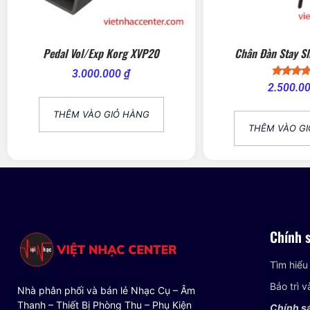
Pedal Vol/Exp Korg XVP20
Chân Đàn Stay S
3.000.000
₫
Được x
2.500.0
hạng
5.00
5 sa
THÊM VÀO GIỎ HÀNG
THÊM VÀO G
Chính 
Tìm hiểu
Bảo trì 
Nhà phân phối và bán lẻ Nhạc Cụ – Âm
Thanh – Thiết Bị Phòng Thu – Phụ Kiện
Chính s