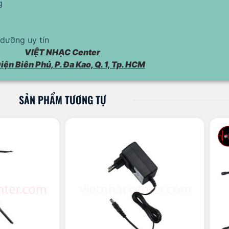
g
dưỡng uy tín
VIỆT NHẠC Center
iện Biên Phủ, P. Đa Kao, Q. 1, Tp. HCM
SẢN PHẨM TƯƠNG TỰ