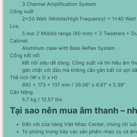
3 Channel Amplification System
Công suất
2×20 Watt (Middle/High Frequency) + 1×40 Watt
Loa
5 loa: 2 Middle range (80 mm) + 2 Tweeters + D
Cabinet
Aluminum case with Bass Reflex System
Cổng kết nối
Kết nối siêu dễ dàng. Công suất và tín hiệu âm t
gắn chặt với đàn mà không cần gắn bất cứ sợi dâ
Thể tích (W x D x H)
992 x 173 x 137 mm / 39.06″ x 6.81″ x 5.39″
Cân Nặng
5.7 kg / 12.57 lbs.
Tại sao nên mua âm thanh – nh
Đến với cửa hàng Việt Nhạc Center, chúng tôi lu
Từ phòng trưng bày các sản phẩm nhạc cụ và âm