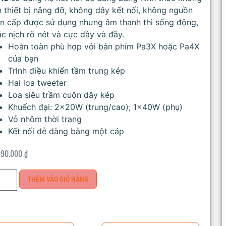
 thiết bị nâng đỡ, không dây kết nối, không nguồn
ện cấp được sử dụng nhưng âm thanh thì sống động,
c nịch rõ nét và cực dầy và đầy.
Hoàn toàn phù hợp với bàn phím Pa3X hoặc Pa4X
của bạn
Trình điều khiển tầm trung kép
Hai loa tweeter
Loa siêu trầm cuộn dây kép
Khuếch đại: 2x20W (trung/cao); 1x40W (phụ)
Vỏ nhôm thời trang
Kết nối dễ dàng bằng một cáp
990.000
₫
THÊM VÀO GIỎ HÀNG