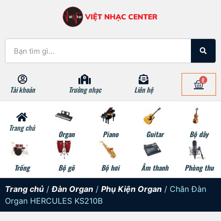
0
Tài khoản
Trường nhạc
Liên hệ
Trang chủ
Organ
Piano
Guitar
Bộ dây
Trống
Bộ gõ
Bộ hơi
Âm thanh
Phòng thu
Trang chủ
/
Đàn Organ
/
Phụ Kiện Organ
/ Chân Đàn
Organ HERCULES KS210B