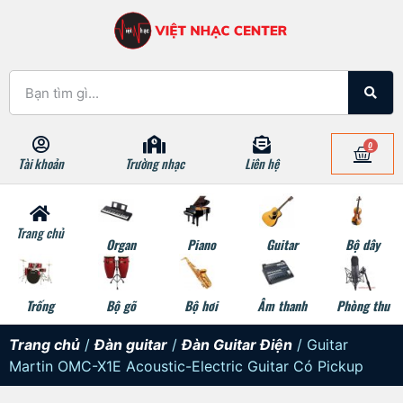
0
Tài khoản
Trường nhạc
Liên hệ
Trang chủ
Organ
Piano
Guitar
Bộ dây
Trống
Bộ gõ
Bộ hơi
Âm thanh
Phòng thu
Trang chủ
/
Đàn guitar
/
Đàn Guitar Điện
/ Guitar
Martin OMC-X1E Acoustic-Electric Guitar Có Pickup