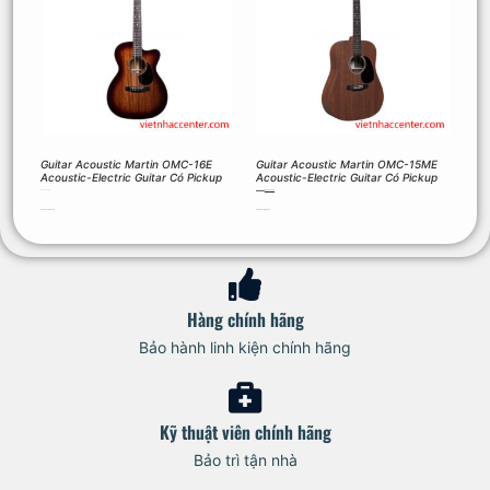
Guitar Acoustic Martin OMC-16E
Guitar Acoustic Martin OMC-15ME
Acoustic-Electric Guitar Có Pickup
Acoustic-Electric Guitar Có Pickup
88.000.000
₫
45.210.000
₫
35.600.000
₫
Thêm vào giỏ hàng
Thêm vào giỏ hàng
Hàng chính hãng
Bảo hành linh kiện chính hãng
Kỹ thuật viên chính hãng
Bảo trì tận nhà