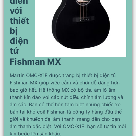
diễn
với
thiết
bị
điện
tử
Fishman MX
Martin OMC-X1E được trang bị thiết bị điện tử
Fishman MX giúp việc cắm và chơi dễ dàng hơn
bao giờ hết. Hệ thống MX có bộ thu âm lỗ âm
thanh kín đáo với các nút điều chỉnh âm lượng và
âm sắc. Bạn có thể hôn tạm biệt những chiếc xe
bán tải khó coi! Fishman là công ty hàng đầu thế
giới về khuếch đại âm thanh, mang đến cho bạn
âm thanh đặc biệt. Với OMC-X1E, bạn sẽ tự tin mỗi
khi bước lên sân khấu.