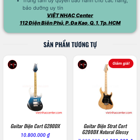
Trung tâm ủy quyền bảo hành cho các hãng,
bảo dưỡng uy tín
VIỆT NHẠC Center
112 Điện Biên Phủ, P. Đa Kao, Q. 1, Tp. HCM
SẢN PHẨM TƯƠNG TỰ
Giảm giá!
Guitar Điện Cort G280DX
Guitar Điện Strat Cort
G200DX Natural Glossy
10.800.000
₫