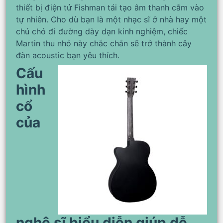
thiết bị điện tử Fishman tái tạo âm thanh cắm vào
tự nhiên. Cho dù bạn là một nhạc sĩ ở nhà hay một
chú chó đi đường dày dạn kinh nghiệm, chiếc
Martin thu nhỏ này chắc chắn sẽ trở thành cây
đàn acoustic bạn yêu thích.
Cấu
hình
cổ
của
nghệ sĩ biểu diễn giúp dễ