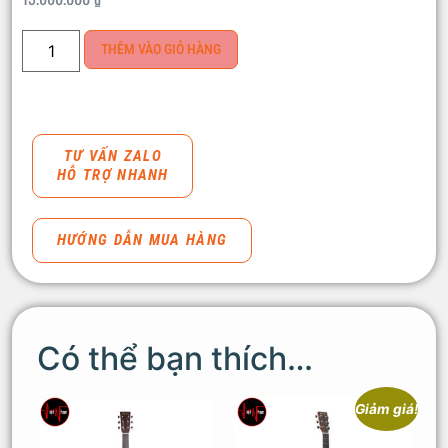
THÊM VÀO GIỎ HÀNG
TƯ VẤN ZALO
HỖ TRỢ NHANH
HƯỚNG DẪN MUA HÀNG
Có thể bạn thích…
Giảm giá!