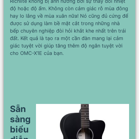
Richlite không bị ảnh hưởng bởi sự thay đổi nhiệt
độ hoặc độ ẩm. Không còn cảm giác rỗ mùa đông
hay lo lắng về mùa xuân nữa! Nó cũng đủ cứng để
được sử dụng làm bề mặt cắt trong những nhà
bếp chuyên nghiệp đòi hỏi khắt khe nhất trên trái
đất. Kết quả là tạo ra một cần đàn mang lại cảm
giác tuyệt vời giúp tăng thêm độ ngân tuyệt vời
cho OMC-X1E của bạn.
Sẵn
sàng
biểu