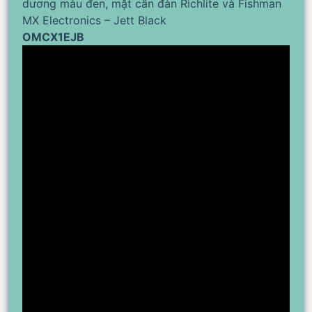
dương màu đen, mặt cần đàn Richlite và Fishman
MX Electronics – Jett Black
OMCX1EJB