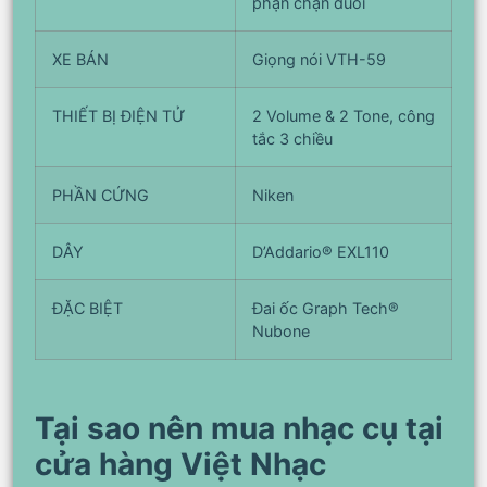
phận chặn đuôi
XE BÁN
Giọng nói VTH-59
THIẾT BỊ ĐIỆN TỬ
2 Volume & 2 Tone, công
tắc 3 chiều
PHẦN CỨNG
Niken
DÂY
D’Addario® EXL110
ĐẶC BIỆT
Đai ốc Graph Tech®
Nubone
Tại sao nên mua nhạc cụ tại
cửa hàng Việt Nhạc