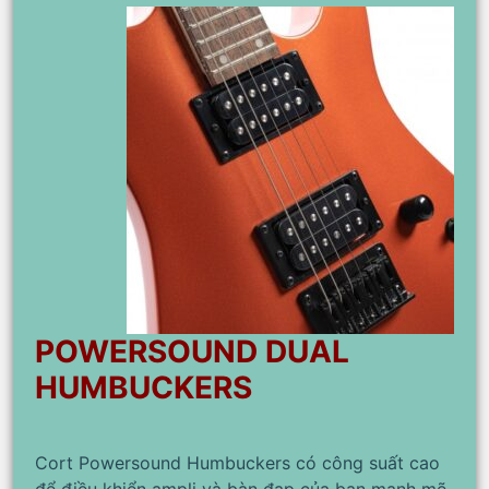
POWERSOUND DUAL
HUMBUCKERS
Cort Powersound Humbuckers có công suất cao
để điều khiển ampli và bàn đạp của bạn mạnh mẽ