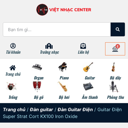
0
Tài khoản
Trường nhạc
Liên hệ
Trang chủ
Organ
Piano
Guitar
Bộ dây
Trống
Bộ gõ
Bộ hơi
Âm thanh
Phòng thu
Trang chủ
/
Đàn guitar
/
Đàn Guitar Điện
/ Guitar Điện
Super Strat Cort KX100 Iron Oxide