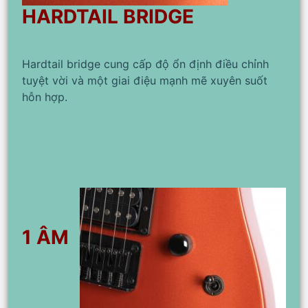
HARDTAIL BRIDGE
Hardtail bridge cung cấp độ ổn định điều chỉnh
tuyệt vời và một giai điệu mạnh mẽ xuyên suốt
hỗn hợp.
1 ÂM