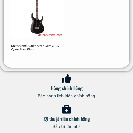
Guitar Điện Super Strat Cort X100
Open Pore Black
7.425.000
₫
4.200.000
₫
Thêm vào giỏ hàng
Hàng chính hãng
Bảo hành linh kiện chính hãng
Kỹ thuật viên chính hãng
Bảo trì tận nhà