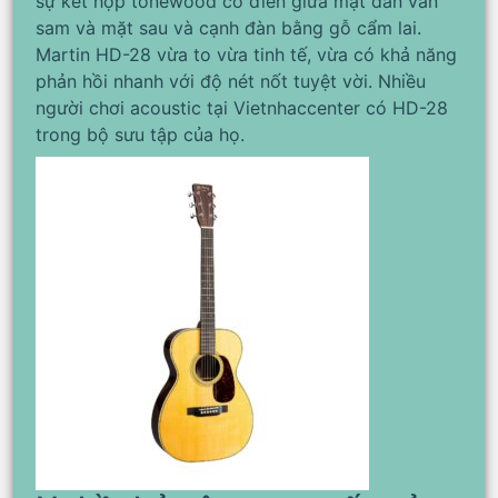
sự kết hợp tonewood cổ điển giữa mặt đàn vân
sam và mặt sau và cạnh đàn bằng gỗ cẩm lai.
Martin HD-28 vừa to vừa tinh tế, vừa có khả năng
phản hồi nhanh với độ nét nốt tuyệt vời. Nhiều
người chơi acoustic tại Vietnhaccenter có HD-28
trong bộ sưu tập của họ.