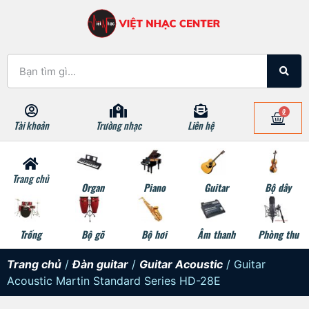
0
Tài khoản
Trường nhạc
Liên hệ
Trang chủ
Organ
Piano
Guitar
Bộ dây
Trống
Bộ gõ
Bộ hơi
Âm thanh
Phòng thu
Trang chủ
/
Đàn guitar
/
Guitar Acoustic
/ Guitar
Acoustic Martin Standard Series HD-28E