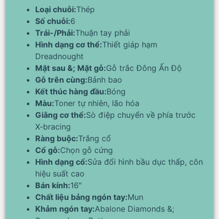
Loại chuỗi:
Thép
Số chuỗi:
6
Trái-/Phải:
Thuận tay phải
Hình dạng cơ thể:
Thiết giáp hạm
Dreadnought
Mặt sau &; Mặt gỗ:
Gỗ trắc Đông Ấn Độ
Gỗ trên cùng:
Bảnh bao
Kết thúc hàng đầu:
Bóng
Màu:
Toner tự nhiên, lão hóa
Giằng cơ thể:
Sò điệp chuyển về phía trước
X-bracing
Ràng buộc:
Trắng cổ
Cổ gỗ:
Chọn gỗ cứng
Hình dạng cổ:
Sửa đổi hình bầu dục thấp, côn
hiệu suất cao
Bán kính:
16″
Chất liệu bảng ngón tay:
Mun
Khảm ngón tay:
Abalone Diamonds &;