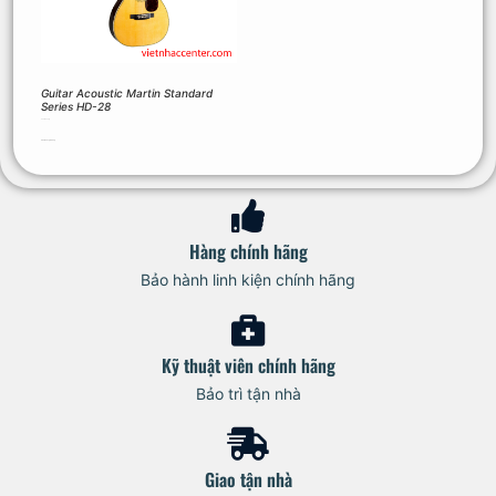
Guitar Acoustic Martin Standard
Series HD-28
90.310.000
₫
Thêm vào giỏ hàng
Hàng chính hãng
Bảo hành linh kiện chính hãng
Kỹ thuật viên chính hãng
Bảo trì tận nhà
Giao tận nhà