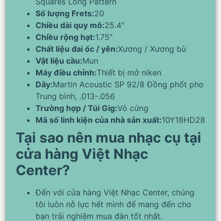
Squares Long Pattern
Số lượng Frets:
20
Chiều dài quy mô:
25.4″
Chiều rộng hạt:
1.75″
Chất liệu đai ốc / yên:
Xương / Xương bù
Vật liệu cầu:
Mun
Máy điều chỉnh:
Thiết bị mở niken
Dây:
Martin Acoustic SP 92/8 Đồng phốt pho
Trung bình, .013-.056
Trường hợp / Túi Gig:
Vỏ cứng
Mã số linh kiện của nhà sản xuất:
10Y18HD28
Tại sao nên mua nhạc cụ tại
cửa hàng Việt Nhạc
Center?
Đến với cửa hàng Việt Nhạc Center, chúng
tôi luôn nỗ lực hết mình để mang đến cho
bạn trải nghiệm mua đàn tốt nhất.