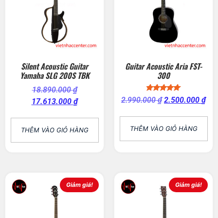
Silent Acoustic Guitar
Guitar Acoustic Aria FST-
Yamaha SLG 200S TBK
300
18.890.000
₫
Được xếp
2.990.000
₫
2.500.000
₫
17.613.000
₫
hạng
5.00
5 sao
THÊM VÀO GIỎ HÀNG
THÊM VÀO GIỎ HÀNG
Giảm giá!
Giảm giá!