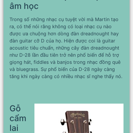
âm học
Trong số những nhạc cụ tuyệt vời mà Martin tạo
ra, có thể nói rằng không có loại nhạc cụ nào
được ưa chuộng hơn dòng đàn dreadnought hay
đàn guitar cỡ D của họ. Hiện được coi là guitar
acoustic tiêu chuẩn, những cây đàn dreadnought
như D-28 lần đầu tiên trở nên phổ biến để hỗ trợ
giọng hát, fiddles và banjos trong nhạc đồng quê
và bluegrass. Sự phổ biến của D-28 ngày càng
tăng khi ngày càng có nhiều nhạc sĩ nghe thấy nó.
Gỗ
cẩm
lai