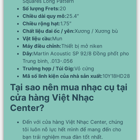
Squares Long Pattern
Số lượng Frets:
20
Chiều dài quy mô:
25.4″
Chiều rộng hạt:
1.75″
Chất liệu đai ốc / yên:
Xương / Xương bù
Vật liệu cầu:
Mun
Máy điều chỉnh:
Thiết bị mở niken
Dây:
Martin Acoustic SP 92/8 Đồng phốt pho
Trung bình, .013-.056
Trường hợp / Túi Gig:
Vỏ cứng
Mã số linh kiện của nhà sản xuất:
10Y18HD28
Tại sao nên mua nhạc cụ tại
cửa hàng Việt Nhạc
Center?
Đến với cửa hàng Việt Nhạc Center, chúng
tôi luôn nỗ lực hết mình để mang đến cho
bạn trải nghiệm mua đàn tốt nhất.