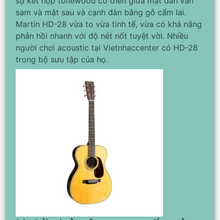
sự kết hợp tonewood cổ điển giữa mặt đàn vân
sam và mặt sau và cạnh đàn bằng gỗ cẩm lai.
Martin HD-28 vừa to vừa tinh tế, vừa có khả năng
phản hồi nhanh với độ nét nốt tuyệt vời. Nhiều
người chơi acoustic tại Vietnhaccenter có HD-28
trong bộ sưu tập của họ.