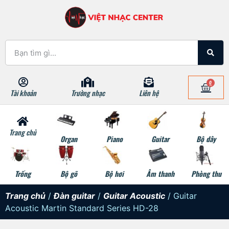
0
Tài khoản
Trường nhạc
Liên hệ
Trang chủ
Organ
Piano
Guitar
Bộ dây
Trống
Bộ gõ
Bộ hơi
Âm thanh
Phòng thu
Trang chủ
/
Đàn guitar
/
Guitar Acoustic
/ Guitar
Acoustic Martin Standard Series HD-28