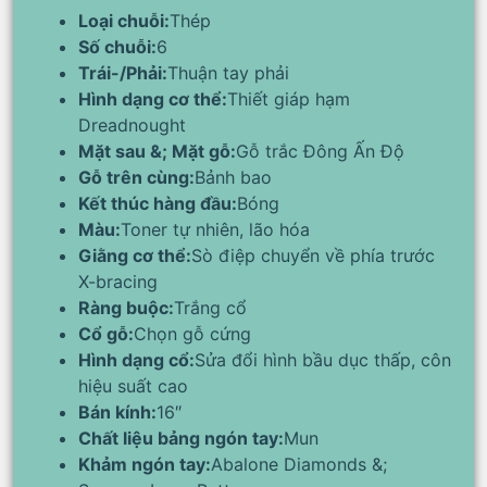
Loại chuỗi:
Thép
Số chuỗi:
6
Trái-/Phải:
Thuận tay phải
Hình dạng cơ thể:
Thiết giáp hạm
Dreadnought
Mặt sau &; Mặt gỗ:
Gỗ trắc Đông Ấn Độ
Gỗ trên cùng:
Bảnh bao
Kết thúc hàng đầu:
Bóng
Màu:
Toner tự nhiên, lão hóa
Giằng cơ thể:
Sò điệp chuyển về phía trước
X-bracing
Ràng buộc:
Trắng cổ
Cổ gỗ:
Chọn gỗ cứng
Hình dạng cổ:
Sửa đổi hình bầu dục thấp, côn
hiệu suất cao
Bán kính:
16″
Chất liệu bảng ngón tay:
Mun
Khảm ngón tay:
Abalone Diamonds &;