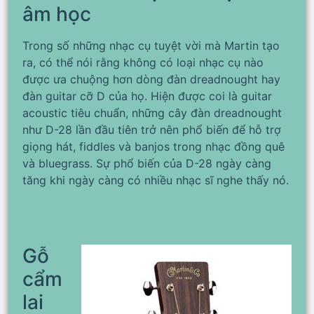
âm học
Trong số những nhạc cụ tuyệt vời mà Martin tạo
ra, có thể nói rằng không có loại nhạc cụ nào
được ưa chuộng hơn dòng đàn dreadnought hay
đàn guitar cỡ D của họ. Hiện được coi là guitar
acoustic tiêu chuẩn, những cây đàn dreadnought
như D-28 lần đầu tiên trở nên phổ biến để hỗ trợ
giọng hát, fiddles và banjos trong nhạc đồng quê
và bluegrass. Sự phổ biến của D-28 ngày càng
tăng khi ngày càng có nhiều nhạc sĩ nghe thấy nó.
Gỗ
cẩm
lai