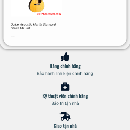
Guitar Acoustic Martin Standard
Series HD-28E
90.310.000
₫
Thêm vào giỏ hàng
Hàng chính hãng
Bảo hành linh kiện chính hãng
Kỹ thuật viên chính hãng
Bảo trì tận nhà
Giao tận nhà