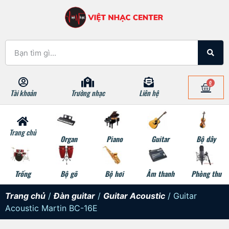
0
Tài khoản
Trường nhạc
Liên hệ
Trang chủ
Organ
Piano
Guitar
Bộ dây
Trống
Bộ gõ
Bộ hơi
Âm thanh
Phòng thu
Trang chủ
/
Đàn guitar
/
Guitar Acoustic
/ Guitar
Acoustic Martin BC-16E