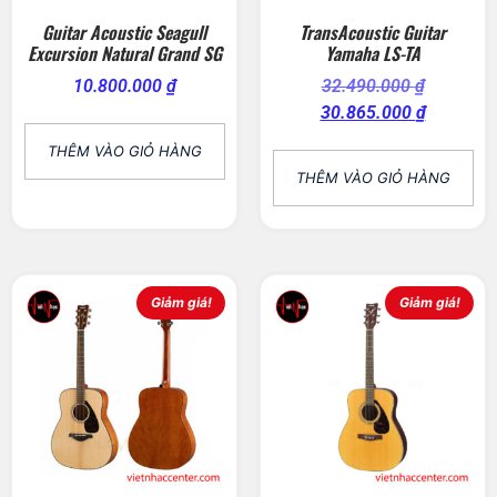
Guitar Acoustic Seagull
TransAcoustic Guitar
Excursion Natural Grand SG
Yamaha LS-TA
10.800.000
₫
32.490.000
₫
30.865.000
₫
THÊM VÀO GIỎ HÀNG
THÊM VÀO GIỎ HÀNG
Giảm giá!
Giảm giá!