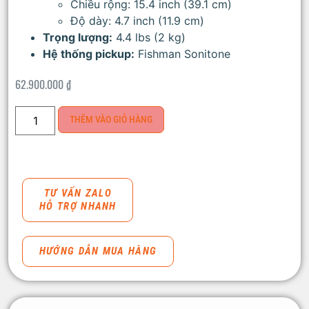
Chiều rộng: 15.4 inch (39.1 cm)
Độ dày: 4.7 inch (11.9 cm)
Trọng lượng:
4.4 lbs (2 kg)
Hệ thống pickup:
Fishman Sonitone
62.900.000
₫
THÊM VÀO GIỎ HÀNG
TƯ VẤN ZALO
HỖ TRỢ NHANH
HƯỚNG DẪN MUA HÀNG