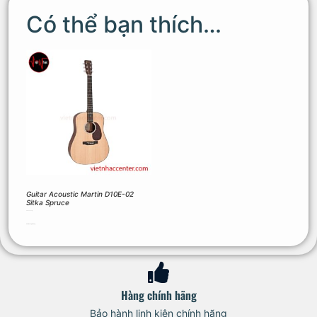
Có thể bạn thích…
Guitar Acoustic Martin D10E-02
Sitka Spruce
25.000.000
₫
Thêm vào giỏ hàng
Hàng chính hãng
Bảo hành linh kiện chính hãng