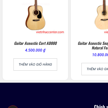
Guitar Acoustic Cort AD880
Guitar Acoustic Sea
Natural Fo
4.500.000
₫
10.800.
THÊM VÀO GIỎ HÀNG
THÊM VÀO G
Chính 