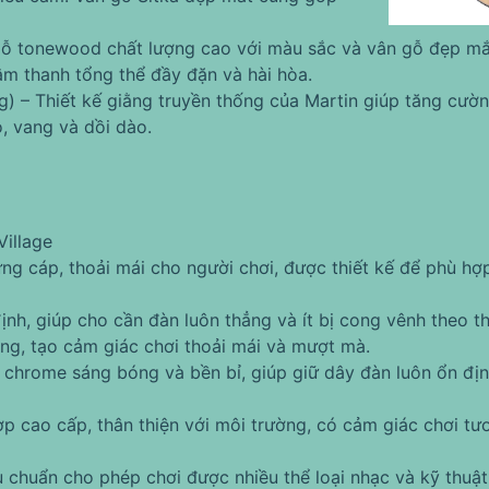
gỗ tonewood chất lượng cao với màu sắc và vân gỗ đẹp mắ
âm thanh tổng thể đầy đặn và hài hòa.
g) – Thiết kế giằng truyền thống của Martin giúp tăng cư
, vang và dồi dào.
 cáp, thoải mái cho người chơi, được thiết kế để phù hợp
h, giúp cho cần đàn luôn thẳng và ít bị cong vênh theo th
àng, tạo cảm giác chơi thoải mái và mượt mà.
hrome sáng bóng và bền bỉ, giúp giữ dây đàn luôn ổn định
hợp cao cấp, thân thiện với môi trường, có cảm giác chơi t
 chuẩn cho phép chơi được nhiều thể loại nhạc và kỹ thuật