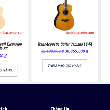
gull Excursion
TransAcoustic Guitar Yamaha LS-TA
lk SG
32.490.000
₫
30.865.000
₫
000
₫
THÊM VÀO GIỎ HÀNG
IỎ HÀNG
sách
Thông tin