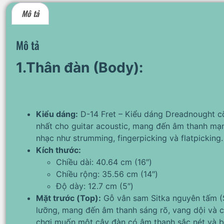
Mô tả
Mô tả
1.Thân đàn (Body):
Kiểu dáng:
D-14 Fret – Kiểu dáng Dreadnought cỡ
nhất cho guitar acoustic, mang đến âm thanh mạn
nhạc như strumming, fingerpicking và flatpicking.
Kích thước:
Chiều dài: 40.64 cm (16″)
Chiều rộng: 35.56 cm (14″)
Độ dày: 12.7 cm (5″)
Mặt trước (Top):
Gỗ vân sam Sitka nguyên tấm (S
lưỡng, mang đến âm thanh sáng rõ, vang dội và 
chơi muốn một cây đàn có âm thanh sắc nét và b