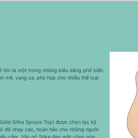
 lớn là một trong những kiểu dáng phổ biến
h mẽ, vang xa, phù hợp cho nhiều thể loại
olid Sitka Spruce Top) được chọn lọc kỹ
có độ nhạy cao, hoàn hảo cho những người
iểu cảm. Vân gỗ Sitka đẹp mắt cũng góp