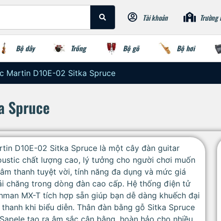
Tài khoản
Trường 
Bộ dây
Trống
Bộ gõ
Bộ hơi
ic Martin D10E-02 Sitka Spruce
ka Spruce
tin D10E-02 Sitka Spruce là một cây đàn guitar
ustic chất lượng cao, lý tưởng cho người chơi muốn
âm thanh tuyệt vời, tính năng đa dụng và mức giá
i chăng trong dòng đàn cao cấp. Hệ thống điện tử
hman MX-T tích hợp sẵn giúp bạn dễ dàng khuếch đại
thanh khi biểu diễn. Thân đàn bằng gỗ Sitka Spruce
Sapele tạo ra âm sắc cân bằng, hoàn hảo cho nhiều