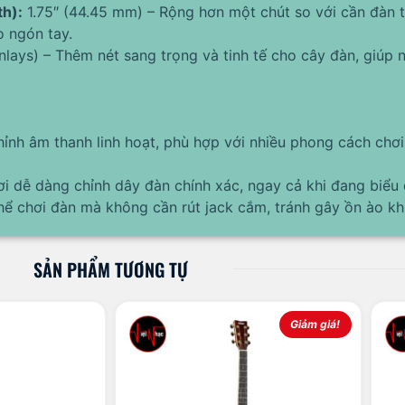
th):
1.75″ (44.45 mm) – Rộng hơn một chút so với cần đàn t
 ngón tay.
lays) – Thêm nét sang trọng và tinh tế cho cây đàn, giúp 
chỉnh âm thanh linh hoạt, phù hợp với nhiều phong cách chơ
ơi dễ dàng chỉnh dây đàn chính xác, ngay cả khi đang biểu 
ể chơi đàn mà không cần rút jack cắm, tránh gây ồn ào khi
SẢN PHẨM TƯƠNG TỰ
Giảm giá!