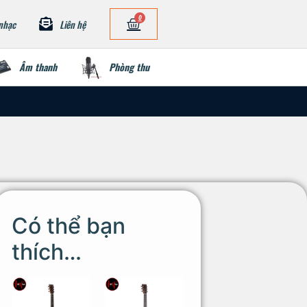
0
nhạc
Liên hệ
Âm thanh
Phòng thu
Có thể bạn
thích…