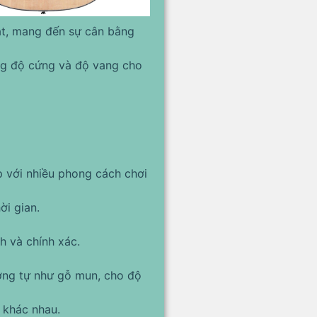
t, mang đến sự cân bằng
ờng độ cứng và độ vang cho
 với nhiều phong cách chơi
ời gian.
 và chính xác.
ương tự như gỗ mun, cho độ
 khác nhau.