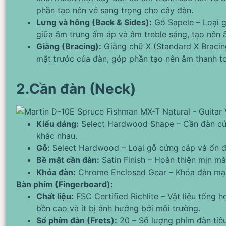
phần tạo nên vẻ sang trọng cho cây đàn.
Lưng và hông (Back & Sides):
Gỗ Sapele – Loại 
giữa âm trung ấm áp và âm treble sáng, tạo nên 
Giằng (Bracing):
Giằng chữ X (Standard X Bracin
mặt trước của đàn, góp phần tạo nên âm thanh to
2.Cần đàn (Neck)
Kiểu dáng:
Select Hardwood Shape – Cần đàn cứng
khác nhau.
Gỗ:
Select Hardwood – Loại gỗ cứng cáp và ổn địn
Bề mặt cần đàn:
Satin Finish – Hoàn thiện mịn m
Khóa đàn:
Chrome Enclosed Gear – Khóa đàn mạ c
Bàn phím (Fingerboard):
Chất liệu:
FSC Certified Richlite – Vật liệu tổng 
bền cao và ít bị ảnh hưởng bởi môi trường.
Số phím đàn (Frets):
20 – Số lượng phím đàn tiêu