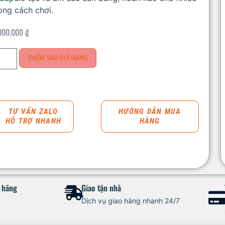
ong cách chơi.
000.000
₫
THÊM VÀO GIỎ HÀNG
TƯ VẤN ZALO
HƯỚNG DẪN MUA
HỖ TRỢ NHANH
HÀNG
h hãng
Giao tận nhà
Dịch vụ giao hàng nhanh 24/7