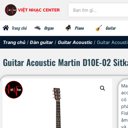
Trang chủ
Organ
Piano
Guitar
Trang chủ
/
Đàn guitar
/
Guitar Acoustic
/ Guitar Acoust
Guitar Acoustic Martin D10E-02 Sit
Mar
aco
có 
phả
Fis
âm 
và 