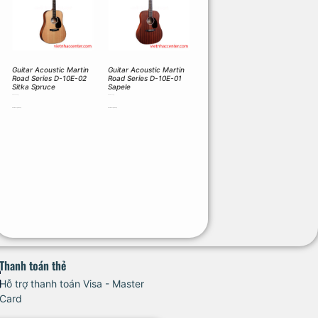
Guitar Acoustic Martin
Guitar Acoustic Martin
Road Series D-10E-02
Road Series D-10E-01
Sitka Spruce
Sapele
25.000.000
₫
28.380.000
₫
Thêm vào giỏ hàng
Thêm vào giỏ hàng
Thanh toán thẻ
Hỗ trợ thanh toán Visa - Master
Card