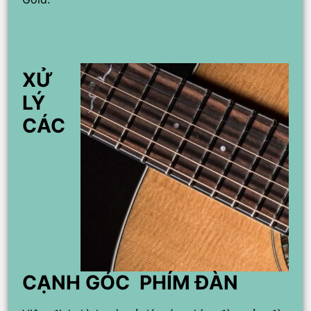
XỬ
LÝ
CÁC
CẠNH GÓC PHÍM ĐÀN