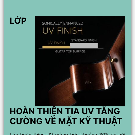
LỚP
HOÀN THIỆN TIA UV TĂNG
CƯỜNG VỀ MẶT KỸ THUẬT
Lớp hoàn thiện UV mỏng hơn khoảng 30% so với