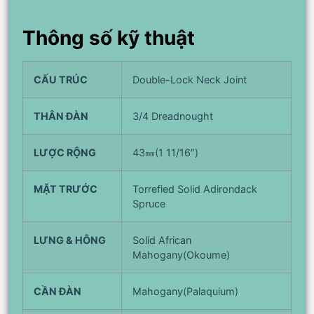
Thông số kỹ thuật
CẤU TRÚC
Double-Lock Neck Joint
THÂN ĐÀN
3/4 Dreadnought
LƯỢC RỘNG
43㎜(1 11/16″)
MẶT TRƯỚC
Torrefied Solid Adirondack
Spruce
LƯNG & HÔNG
Solid African
Mahogany(Okoume)
CẦN ĐÀN
Mahogany(Palaquium)