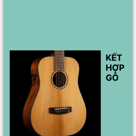
KẾT
HỢP
GỖ