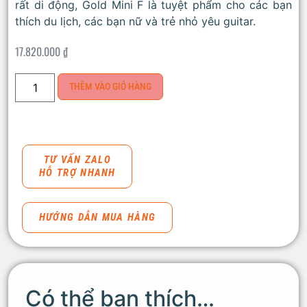
rất di động, Gold Mini F là tuyệt phẩm cho các bạn
thích du lịch, các bạn nữ và trẻ nhỏ yêu guitar.
17.820.000
₫
THÊM VÀO GIỎ HÀNG
TƯ VẤN ZALO
HỖ TRỢ NHANH
HƯỚNG DẪN MUA HÀNG
Có thể bạn thích…