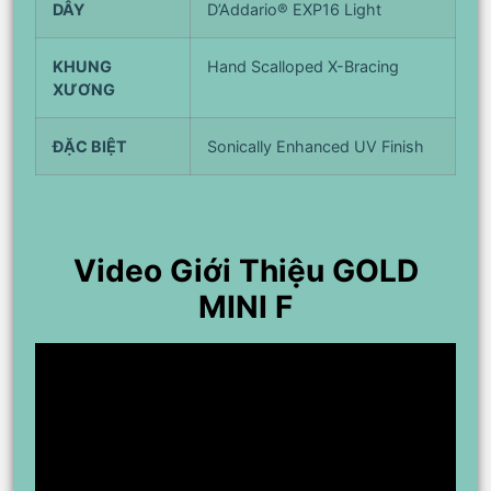
DÂY
D’Addario® EXP16 Light
KHUNG
Hand Scalloped X-Bracing
XƯƠNG
ĐẶC BIỆT
Sonically Enhanced UV Finish
Video Giới Thiệu GOLD
MINI F