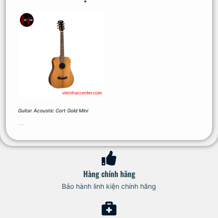
Guitar Acoustic Cort Gold Mini
16.200.000
₫
Thêm vào giỏ hàng
Hàng chính hãng
Bảo hành linh kiện chính hãng