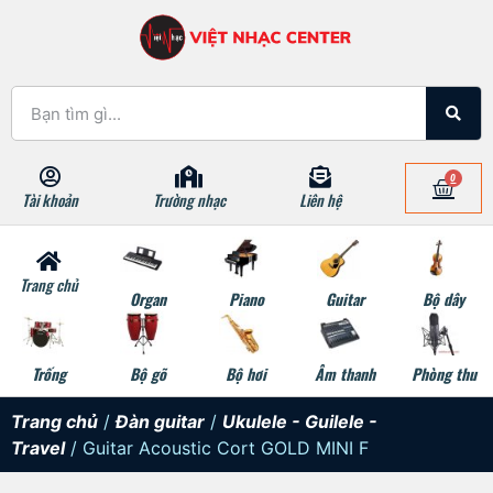
0
Tài khoản
Trường nhạc
Liên hệ
Trang chủ
Organ
Piano
Guitar
Bộ dây
Trống
Bộ gõ
Bộ hơi
Âm thanh
Phòng thu
Trang chủ
/
Đàn guitar
/
Ukulele - Guilele -
Travel
/ Guitar Acoustic Cort GOLD MINI F