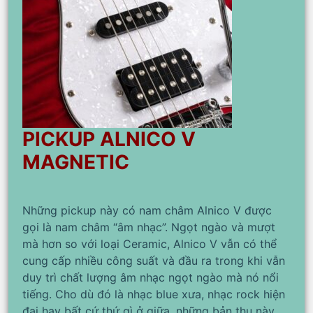
PICKUP ALNICO V
MAGNETIC
Những pickup này có nam châm Alnico V được
gọi là nam châm “âm nhạc”. Ngọt ngào và mượt
mà hơn so với loại Ceramic, Alnico V vẫn có thể
cung cấp nhiều công suất và đầu ra trong khi vẫn
duy trì chất lượng âm nhạc ngọt ngào mà nó nổi
tiếng. Cho dù đó là nhạc blue xưa, nhạc rock hiện
đại hay bất cứ thứ gì ở giữa, những bản thu này