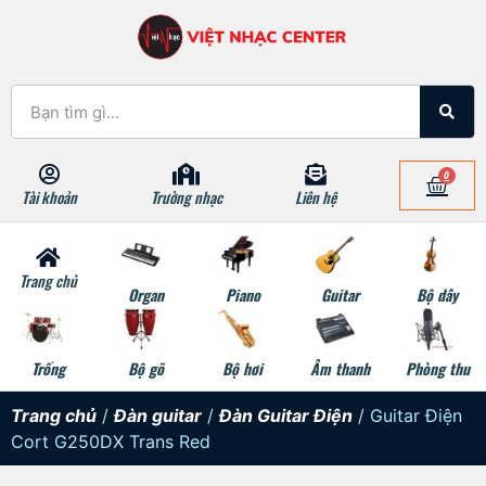
0
Tài khoản
Trường nhạc
Liên hệ
Trang chủ
Organ
Piano
Guitar
Bộ dây
Trống
Bộ gõ
Bộ hơi
Âm thanh
Phòng thu
Trang chủ
/
Đàn guitar
/
Đàn Guitar Điện
/ Guitar Điện
Cort G250DX Trans Red