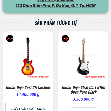
112 Điện Biên Phủ, P. Đa Kao, Q. 1, Tp. HCM
SẢN PHẨM TƯƠNG TỰ
Guitar Điện Cort CR Custom
Guitar Điện Strat Cort G100
Open Pore Black
14.400.000
₫
3.300.000
₫
THÊM VÀO GIỎ HÀNG