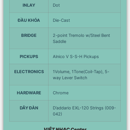
INLAY
Dot
ĐẦU KHÓA
Die-Cast
BRIDGE
2-point Tremolo w/Steel Bent
Saddle
PICKUPS
Alnico V S-S-H Pickups
ELECTRONICS
1Volume, 1Tone(Coil-Tap), 5-
way Lever Switch
HARDWARE
Chrome
DÂY ĐÀN
D’addario EXL-120 Strings (009-
042)
VIỆT NHẠC Center