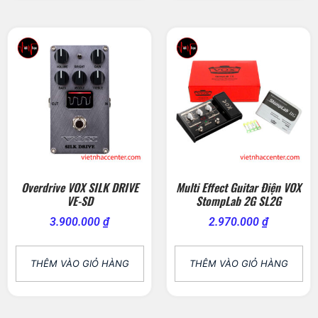
Overdrive VOX SILK DRIVE
Multi Effect Guitar Điện VOX
VE-SD
StompLab 2G SL2G
3.900.000
₫
2.970.000
₫
THÊM VÀO GIỎ HÀNG
THÊM VÀO GIỎ HÀNG