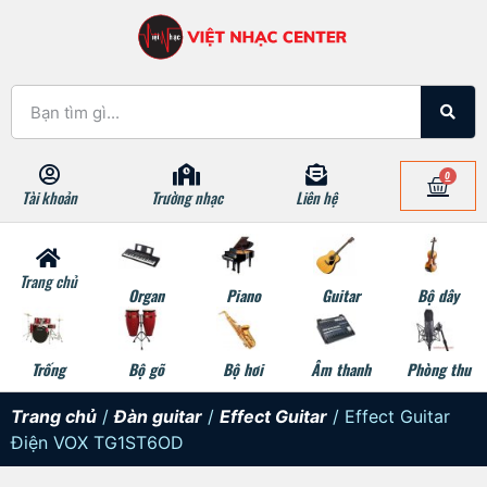
0
Tài khoản
Trường nhạc
Liên hệ
Trang chủ
Organ
Piano
Guitar
Bộ dây
Trống
Bộ gõ
Bộ hơi
Âm thanh
Phòng thu
Trang chủ
/
Đàn guitar
/
Effect Guitar
/ Effect Guitar
Điện VOX TG1ST6OD