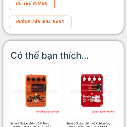
HỖ TRỢ NHANH
HƯỚNG DẪN MUA HÀNG
Có thể bạn thích…
Effect Guitar điện VOX Tone
Effect Guitar điện VOX Effector,
Garage, Trike Fuzz TG2-TRFZ
Double Deca Delay TG2-DDDL