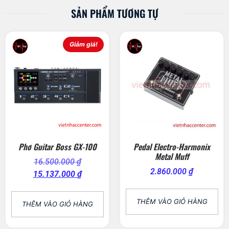
SẢN PHẨM TƯƠNG TỰ
Giảm giá!
Phơ Guitar Boss GX-100
Pedal Electro-Harmonix
Metal Muff
16.500.000
₫
2.860.000
₫
15.137.000
₫
THÊM VÀO GIỎ HÀNG
THÊM VÀO GIỎ HÀNG