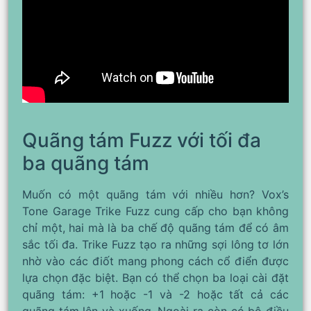
Quãng tám Fuzz với tối đa
ba quãng tám
Muốn có một quãng tám với nhiều hơn? Vox’s
Tone Garage Trike Fuzz cung cấp cho bạn không
chỉ một, hai mà là ba chế độ quãng tám để có âm
sắc tối đa. Trike Fuzz tạo ra những sợi lông tơ lớn
nhờ vào các điốt mang phong cách cổ điển được
lựa chọn đặc biệt. Bạn có thể chọn ba loại cài đặt
quãng tám: +1 hoặc -1 và -2 hoặc tất cả các