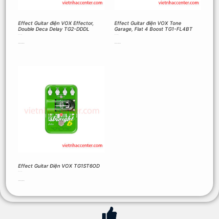
Effect Guitar điện VOX Effector,
Effect Guitar điện VOX Tone
Double Deca Delay TG2-DDDL
Garage, Flat 4 Boost TG1-FL4BT
5.000.000
₫
5.000.000
₫
Thêm vào giỏ hàng
Thêm vào giỏ hàng
Effect Guitar Điện VOX TG1ST6OD
5.000.000
₫
Thêm vào giỏ hàng