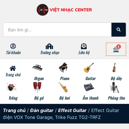
0
Tài khoản
Trường nhạc
Liên hệ
Trang chủ
Organ
Piano
Guitar
Bộ dây
Trống
Bộ gõ
Bộ hơi
Âm thanh
Phòng thu
Trang chủ
/
Đàn guitar
/
Effect Guitar
/ Effect Guitar
điện VOX Tone Garage, Trike Fuzz TG2-TRFZ