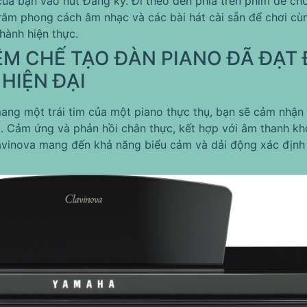
của bạn vào nút Đăng ký. Đi theo đèn phía trên phím để chơ
ăm phong cách âm nhạc và các bài hát cài sẵn để chơi cù
hành hiện thực.
M CHẾ TẠO ĐÀN PIANO ĐÃ ĐẠT 
HIỆN ĐẠI
mang một trái tim của một piano thực thụ, bạn sẽ cảm nhận
i. Cảm ứng và phản hồi chân thực, kết hợp với âm thanh khô
vinova mang đến khả năng biểu cảm và dải động xác định l