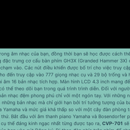
rong âm nhạc của bạn, đồng thời bạn sẽ học được cách thể 
ọng đặc trưng cơ cấu bàn phím GH3X (Granded Hammer 3X)
chạm vào. Các nút điều khiển được bố trí cho việc truy c
ho đến truy cập vào 777 giọng nhạc cụ và 29 bộ trống và 
hi âm 16 bản nhạc tích hợp. Màn hình LCD 4.3 inch mang đế
 thể theo dõi bạn trong quá trình trình diễn. Đối với ngườ
 bản nhạc đệm phong phú chỉ với một ngón tay. Với những n
 những bản nhạc mà chỉ giới hạn bởi trí tưởng tượng của b
a Yamaha và mức giá khá thấp so với một cây đàn phòng tr
thứ. Bắt đầu với âm thanh piano Yamaha và Bosendorfer p
cụ thể đáng kinh ngạc nhất từng được tạo ra,
CVP-701
sẽ 