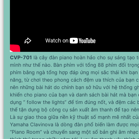
CVP-701
là cây đàn piano hoàn hảo cho sự sáng tạo t
mình như thế nào. Bàn phím với tổng 88 phím đối tr
phím bằng ngà tổng hợp đáp ứng mọi sắc thái khi bạn 
năng, từ chơi theo phong cách đệm ưa thích của bạn c
nên những bài hát do chính bạn sở hữu với hệ thống g
khiển cho piano của bạn và danh sách bài hát mà bạn có
dụng ” follow the lights” để tìm đúng nốt, và đệm các
thể tận dụng bộ công cụ sản xuất âm thanh để tạo nên
Là sự giao thoa giữa nền kỹ thuật số mạnh mẽ nhất củ
Yamaha Clavinova là dòng đàn phổ biến làm được mọi 
“Piano Room” và chuyển sang một số bản ghi âm nhạc 