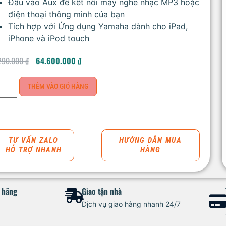
Đầu vào Aux để kết nối máy nghe nhạc MP3 hoặc
điện thoại thông minh của bạn
Tích hợp với Ứng dụng Yamaha dành cho iPad,
iPhone và iPod touch
290.000
₫
64.600.000
₫
THÊM VÀO GIỎ HÀNG
TƯ VẤN ZALO
HƯỚNG DẪN MUA
HỖ TRỢ NHANH
HÀNG
h hãng
Giao tận nhà
Dịch vụ giao hàng nhanh 24/7