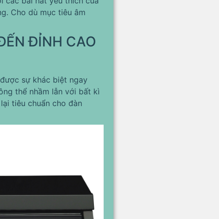
i các bài hát yêu thích của
ng. Cho dù mục tiêu âm
ĐẾN ĐỈNH CAO
 được sự khác biệt ngay
ng thể nhầm lẫn với bất kì
ại tiêu chuẩn cho đàn