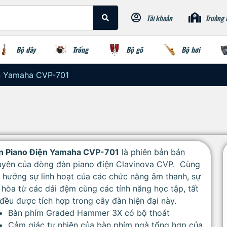
Tài khoản
Trường 
Bộ dây
Trống
Bộ gõ
Bộ hơi
n Yamaha CVP-701
n Piano Điện Yamaha CVP-701
là phiên bản bán
uyên của dòng đàn piano điện Clavinova CVP. Cùng
 hưởng sự linh hoạt của các chức năng âm thanh, sự
 hòa từ các dải đệm cùng các tính năng học tập, tất
đều được tích hợp trong cây đàn hiện đại này.
Bàn phím Graded Hammer 3X có bộ thoát
Cảm giác tự nhiên của bàn phím ngà tổng hợp của