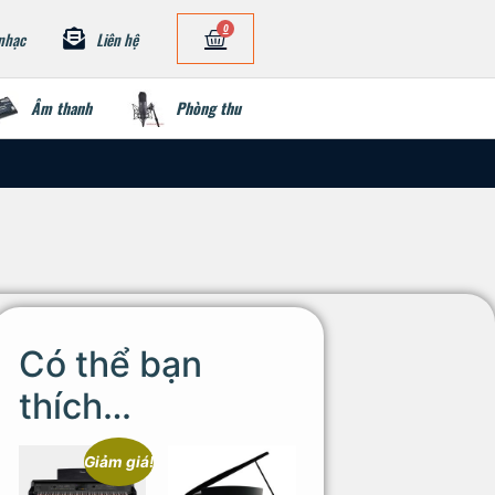
0
nhạc
Liên hệ
Âm thanh
Phòng thu
Có thể bạn
thích…
Giảm giá!