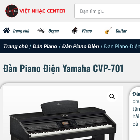
Trang chủ
Organ
Piano
Guitar
Trang chủ
/
Đàn Piano
/
Đàn Piano Điện
/ Đàn Piano Điệ
Đàn Piano Điện Yamaha CVP-701
Đà
ch
tận
hài
cả 