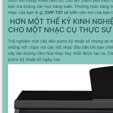
thích thú trong nhiều năm tới. Lưu âm thanh yêu thích 
bạn mà không cần học hàng tuần. Thưởng thức hàng tr
nhạc của bạn là gì,
CVP-701
sẽ biến ước mơ của bạn t
HƠN MỘT THẾ KỶ KINH NGHIỆ
CHO MỘT NHẠC CỤ THỰC SỰ 
Trải nghiệm một cây đàn piano kỹ thuật số nhưng lại 
những nốt chạm với các nốt nhạc đầu tiên khi bạn chơ
cây đại dương cầm hòa nhạc hay nhất được tạo ra, Cla
piano kỹ thuật số ngày nay.