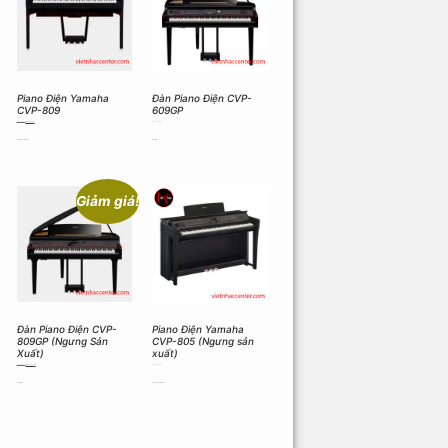
Piano Điện Yamaha
Đàn Piano Điện CVP-
CVP-809
609GP
153.290.000
₫
149.350.000
₫
199.000.000
₫
Thêm vào giỏ hàng
Đọc tiếp
Giảm giá!
Đàn Piano Điện CVP-
Piano Điện Yamaha
809GP (Ngưng Sản
CVP-805 (Ngưng sản
Xuất)
xuất)
219.600.000
₫
209.990.000
₫
103.590.000
₫
Đọc tiếp
Thêm vào giỏ hàng