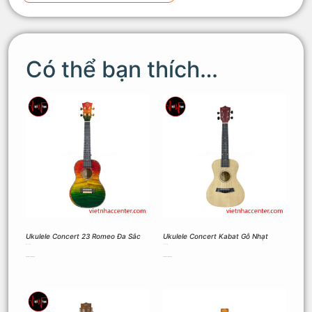
Có thể bạn thích…
Ukulele Concert 23 Romeo Đa Sắc
Ukulele Concert Kabat Gỗ Nhạt
1.900.000
₫
900.000
₫
Thêm vào giỏ hàng
Thêm vào giỏ hàng