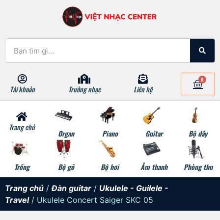
0
Tài khoản
Trường nhạc
Liên hệ
Trang chủ
Organ
Piano
Guitar
Bộ dây
Trống
Bộ gõ
Bộ hơi
Âm thanh
Phòng thu
Trang chủ
/
Đàn guitar
/
Ukulele - Guilele -
Travel
/ Ukulele Concert Saiger SKC 05