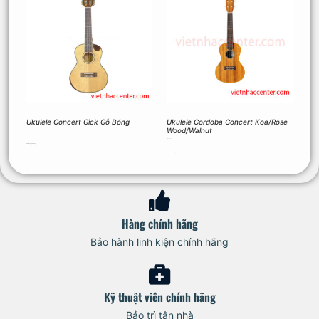
Ukulele Concert Gick Gỗ Bóng
Ukulele Cordoba Concert Koa/Rose
Wood/Walnut
3.200.000
₫
2.800.000
₫
Thêm vào giỏ hàng
Thêm vào giỏ hàng
Hàng chính hãng
Bảo hành linh kiện chính hãng
Kỹ thuật viên chính hãng
Bảo trì tận nhà