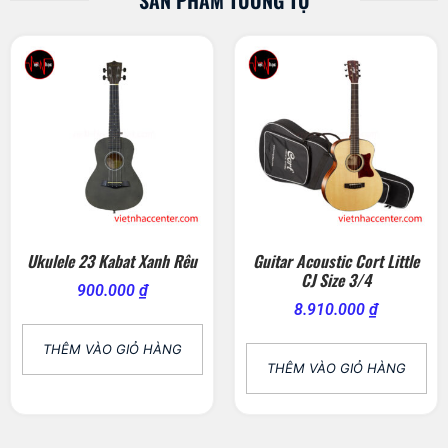
SẢN PHẨM TƯƠNG TỰ
Ukulele 23 Kabat Xanh Rêu
Guitar Acoustic Cort Little
CJ Size 3/4
900.000
₫
8.910.000
₫
THÊM VÀO GIỎ HÀNG
THÊM VÀO GIỎ HÀNG