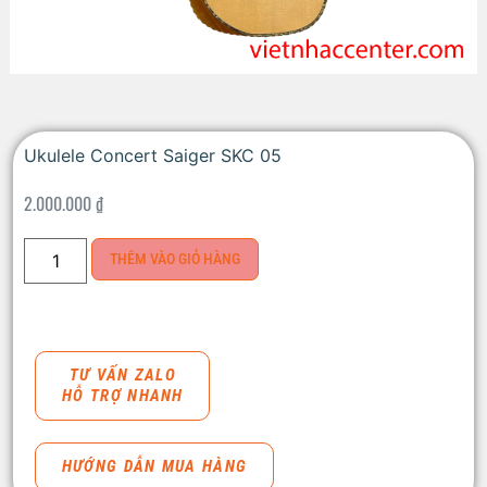
Ukulele Concert Saiger SKC 05
2.000.000
₫
THÊM VÀO GIỎ HÀNG
TƯ VẤN ZALO
HỖ TRỢ NHANH
HƯỚNG DẪN MUA HÀNG