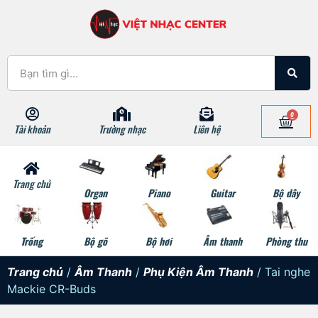
0
Tài khoản
Trường nhạc
Liên hệ
Trang chủ
Organ
Piano
Guitar
Bộ dây
Trống
Bộ gõ
Bộ hơi
Âm thanh
Phòng thu
Trang chủ
/
Âm Thanh
/
Phụ Kiện Âm Thanh
/ Tai nghe
Mackie CR-Buds