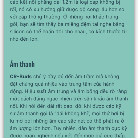
cáp kết nối phẳng dài 1.2m là loại cáp không bị
rối, nó có xu hướng giữ được độ cong lâu hơn so
với cáp thông thường. Ở những nơi khác trong
gói, bạn sẽ tìm thấy ba miếng đệm tai nghe bằng
silicon có thể hoán đổi cho nhau, có kích thước từ
nhỏ đến lớn.
Âm thanh
CR-Buds
chú ý đầy đủ đến âm trầm mà không
đặt chúng quá nhiều vào trung tâm của hành
động. Hiệu suất âm trung và âm bổng đều rõ ràng
một cách đáng ngạc nhiên trên sân khấu âm thanh
nổi. Khi nói đến dải rất cao, đôi khi được các kỹ
sư âm thanh gọi là “dải không khí”, mọi thứ hơi bị
lu mờ bởi những âm cao sắc nét có thể phát ra ở
âm lượng lớn hơn. Tuy nhiên, dàn âm thanh cực kỳ
được hoan nghênh nếu xét đến mức giá cực thấp.