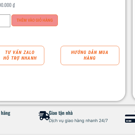
90.000
₫
THÊM VÀO GIỎ HÀNG
TƯ VẤN ZALO
HƯỚNG DẪN MUA
HỖ TRỢ NHANH
HÀNG
h hãng
Giao tận nhà
Dịch vụ giao hàng nhanh 24/7