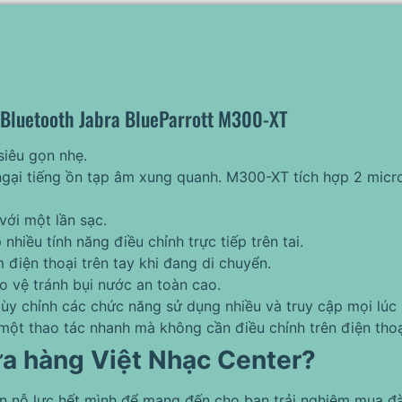
 Bluetooth Jabra BlueParrott M300-XT
siêu gọn nhẹ.
 ngại tiếng ồn tạp âm xung quanh. M300-XT tích hợp 2 mic
 với một lần sạc.
nhiều tính năng điều chỉnh trực tiếp trên tai.
 điện thoại trên tay khi đang di chuyển.
o vệ tránh bụi nước an toàn cao.
tùy chỉnh các chức năng sử dụng nhiều và truy cập mọi lúc 
 một thao tác nhanh mà không cần điều chỉnh trên điện thoại
ửa hàng Việt Nhạc Center?
ôn nỗ lực hết mình để mang đến cho bạn trải nghiệm mua đà