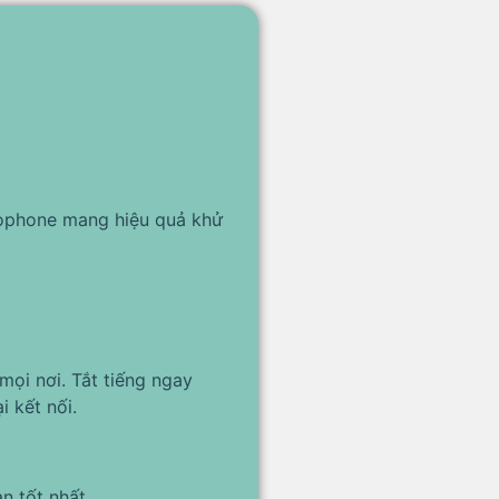
rophone mang hiệu quả khử
mọi nơi. Tắt tiếng ngay
 kết nối.
n tốt nhất.