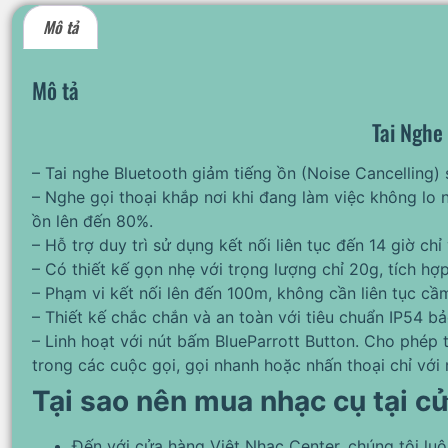
Mô tả
Mô tả
Tai Nghe
– Tai nghe Bluetooth giảm tiếng ồn (Noise Cancelling) 
– Nghe gọi thoại khắp nơi khi đang làm việc không lo
ồn lên đến 80%.
– Hỗ trợ duy trì sử dụng kết nối liên tục đến 14 giờ chỉ
– Có thiết kế gọn nhẹ với trọng lượng chỉ 20g, tích hợp 
– Phạm vi kết nối lên đến 100m, không cần liên tục cầm
– Thiết kế chắc chắn và an toàn với tiêu chuẩn IP54 bả
– Linh hoạt với nút bấm BlueParrott Button. Cho phép 
trong các cuộc gọi, gọi nhanh hoặc nhấn thoại chỉ với
Tại sao nên mua nhạc cụ tại c
Đến với cửa hàng Việt Nhạc Center, chúng tôi lu