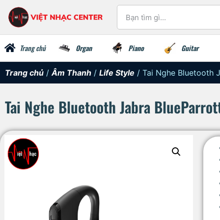
Trang chủ
Organ
Piano
Guitar
Trang chủ
/
Âm Thanh
/
Life Style
/ Tai Nghe Bluetooth 
Tai Nghe Bluetooth Jabra BlueParro