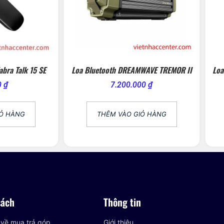
abra Talk 15 SE
Loa Bluetooth DREAMWAVE TREMOR II
Loa
0
₫
7.200.000
₫
IỎ HÀNG
THÊM VÀO GIỎ HÀNG
sách
Thông tin
 về mua trả góp
Giới thiệu