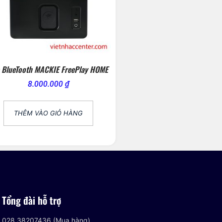
 BlueTooth MACKIE FreePlay HOME
8.000.000
₫
THÊM VÀO GIỎ HÀNG
Tổng đài hỗ trợ
028 38207436 (Mua hàng)