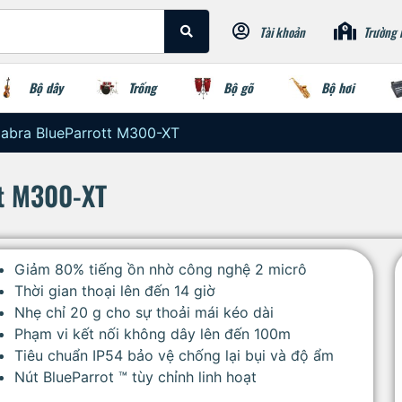
Tài khoản
Trường 
Bộ dây
Trống
Bộ gõ
Bộ hơi
Jabra BlueParrott M300-XT
tt M300-XT
Giảm 80% tiếng ồn nhờ công nghệ 2 micrô
Thời gian thoại lên đến 14 giờ
Nhẹ chỉ 20 g cho sự thoải mái kéo dài
Phạm vi kết nối không dây lên đến 100m
Tiêu chuẩn IP54 bảo vệ chống lại bụi và độ ẩm
Nút BlueParrot ™ tùy chỉnh linh hoạt