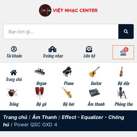
0
Tài khoản
Trường nhạc
Liên hệ
Trang chủ
Organ
Piano
Guitar
Bộ dây
Trống
Bộ gõ
Bộ hơi
Âm thanh
Phòng thu
Trang chủ
/
Âm Thanh
/
Effect - Equalizer - Chống
hú
/ Power QSC GXD 4