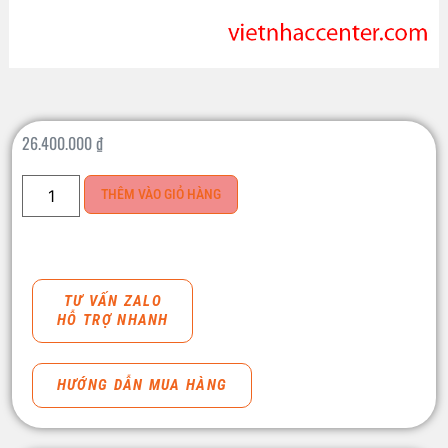
26.400.000
₫
THÊM VÀO GIỎ HÀNG
TƯ VẤN ZALO
HỖ TRỢ NHANH
HƯỚNG DẪN MUA HÀNG