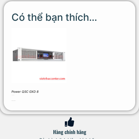
Có thể bạn thích…
Power QSC GXD 8
29.700.000
₫
Thêm vào giỏ hàng
Hàng chính hãng