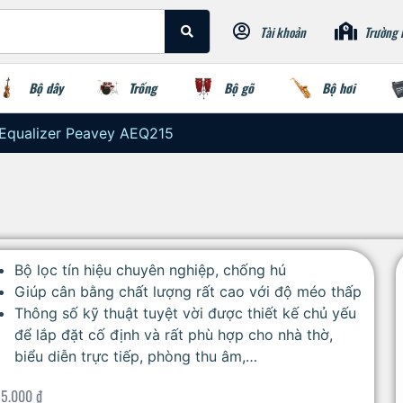
Tài khoản
Trường 
Bộ dây
Trống
Bộ gõ
Bộ hơi
Equalizer Peavey AEQ215
Bộ lọc tín hiệu chuyên nghiệp, chống hú
Giúp cân bằng chất lượng rất cao với độ méo thấp
Thông số kỹ thuật tuyệt vời được thiết kế chủ yếu
để lắp đặt cố định và rất phù hợp cho nhà thờ,
biểu diễn trực tiếp, phòng thu âm,…
25.000
₫