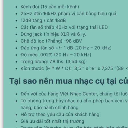
Kênh đôi (15 cần mỗi kênh)
25Hz đến 16kHz phạm vi cân bằng hiệu quả
12dB tăng / cắt 18dB
Cắt tần số thấp 40Hz với trạng thái LED
Dùng jack tín hiệu XLR và 6 ly.
Chế độ lọc (Phẳng) -98 dBV
Đáp ứng tần số +/- 1 dB (20 Hz – 20 kHz)
Độ méo .002% (20 Hz – 20 kHz)
Trọng lượng: 7,8 lbs. (3,54 kg)
Kích thước (H * W * D): 3,5 ” x 19″ x 7,375 “(89
Tại sao nên mua nhạc cụ tại c
Đến với cửa hàng Việt Nhạc Center, chúng tôi lu
Từ phòng trưng bày nhạc cụ cho phép bạn xem v
hãng, bảo hành chính hãng
Hỗ trợ theo yêu cầu của khách hàng
Giá ưu đãi tốt nhất thị trường
Trung tâm Yamaha ủy quyền bảo hành, bảo dưỡng