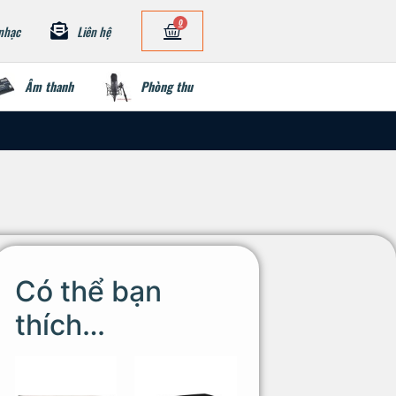
0
nhạc
Liên hệ
Âm thanh
Phòng thu
Có thể bạn
thích…