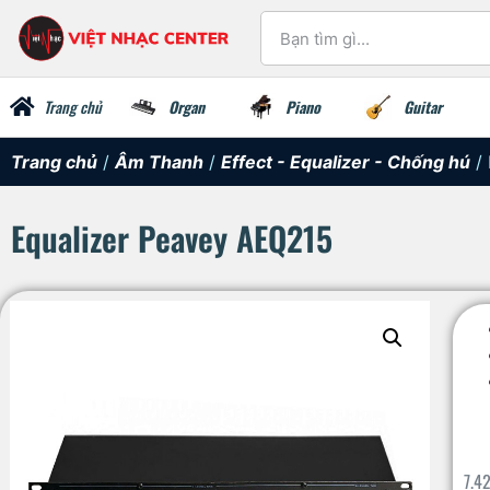
Trang chủ
Organ
Piano
Guitar
Trang chủ
/
Âm Thanh
/
Effect - Equalizer - Chống hú
/ 
Equalizer Peavey AEQ215
7.4