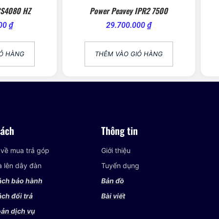
CS4080 HZ
Power Peavey IPR2 7500
000
₫
29.700.000
₫
IỎ HÀNG
THÊM VÀO GIỎ HÀNG
sách
Thông tin
 về mua trả góp
Giới thiệu
và lên dây đàn
Tuyển dụng
ách bảo hành
Bản đồ
ch đổi trả
Bài viết
ản dịch vụ