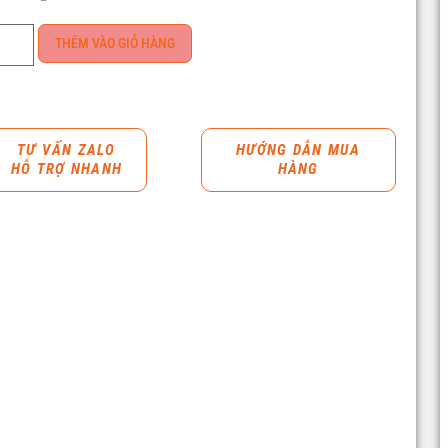
THÊM VÀO GIỎ HÀNG
TƯ VẤN ZALO
HƯỚNG DẪN MUA
HỖ TRỢ NHANH
HÀNG