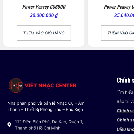
Power Peavey CS6000
Power Peavey 
30.000.000
₫
35.640.
THÊM VÀO GIỎ HÀNG
THÊM VÀO G
Chính 
Tìm hiểu
Bảo trì 
Nhà phân phối và bán lẻ Nhạc Cụ – Âm
Thanh – Thiết Bị Phòng Thu – Phụ Kiện
Chính s
Chính sá
112 Điện Biên Phủ, Đa Kao, Quận 1,
Thành phố Hồ Chí Minh
Điều kho