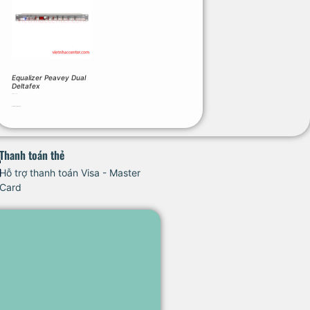
Equalizer Peavey Dual
Deltafex
5.940.000
₫
Thêm vào giỏ hàng
Thanh toán thẻ
Hỗ trợ thanh toán Visa - Master
Card