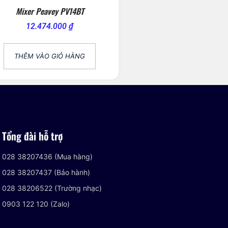
Mixer Peavey PV14BT
12.474.000
₫
THÊM VÀO GIỎ HÀNG
Tổng đài hỗ trợ
028 38207436 (Mua hàng)
028 38207437 (Bảo hành)
028 38206522 (Trường nhạc)
0903 122 120 (Zalo)