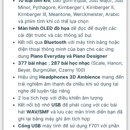
10 loại tính khí
, bao gồm Equal, Just Major, Just
Minor, Pythagore, Kirnberger I, Kirnberger II,
Kirnberger III, Meantone, Werckmeister, Arabic
và phím tính khí có thể lựa chọn
Màn hình OLED đồ họa
dễ đọc để duyệt các
cài đặt trước và các thông số bụi
Kết nối qua
Bluetooth
với máy tính bảng hoặc
điện thoại thông minh của bạn cho các ứng
dụng
Piano Everyday và Piano Designer
377 bài nhạc
;
287 bài học nhạc
(Scale, Hanon,
Beyer, Burgmüller, Czerny 100)
Hiệu ứng
Headphones 3D Ambience
mang đến
trải nghiệm âm thanh đa chiều khi sử dụng tai
nghe để luyện tập riêng
2 loa tích hợp với điều khiển âm lượng
Kết nối bộ nhớ
USB
để phát cùng với các bài
hát
WAV/SMF
và lưu các màn trình diễn bạn đã
ghi lại bằng máy ghi âm tích hợp
Cổng USB
máy tính để sử dụng F701 với phần