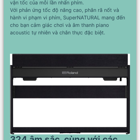
vận tốc của mỗi lần nhấn phím.
Với phản ứng tốc độ nâng cao, phân rã nốt và
hành vi phạm vi phím, SuperNATURAL mang đến
cho bạn cảm giác chơi và âm thanh piano
acoustic tự nhiên và chân thực đặc biệt.
324 âm sắc, cùng với các