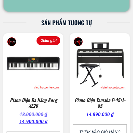
SẢN PHẨM TƯƠNG TỰ
Giảm giá!
Piano Điện Đa Năng Korg
Piano Điện Yamaha P-45+L-
XE20
85
18.000.000
₫
14.890.000
₫
14.900.000
₫
THÊM VÀO GIỎ HÀNG