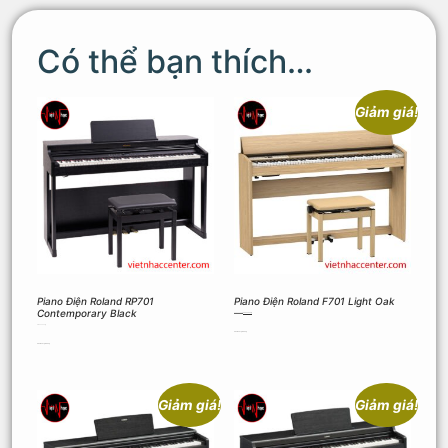
Có thể bạn thích…
Giảm giá!
Piano Điện Roland RP701
Piano Điện Roland F701 Light Oak
Contemporary Black
27.500.000
₫
25.000.000
₫
34.000.000
₫
Thêm vào giỏ hàng
Thêm vào giỏ hàng
Giảm giá!
Giảm giá!