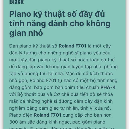
Black
Piano kỹ thuật số đầy đủ
tính năng dành cho không
gian nhỏ
Đàn piano kỹ thuật số
Roland F701
là một cây
đàn lý tưởng cho những nghệ sĩ piano yêu cầu
một cây đàn piano kỹ thuật số hoàn toàn có thể
dễ dàng lắp vào không gian luyện tập nhỏ, phòng
tập và phòng thu tại nhà. Mặc dù có kích thước
nhỏ gọn, Roland F701 tự hào có một bộ tính năng
đáng gờm, bao gồm bàn phím tiêu chuẩn
PHA-4
với Bộ thoát búa và Cơ chế búa tiến bộ sẽ thỏa
mãn cả những nghệ sĩ dương cầm dày dặn kinh
nghiệm bằng cảm giác tự nhiên, tinh vi của nó.
Piano điện
Roland F701
cung cấp cho bạn hơn
300 âm sắc đáng kinh ngạc, bao gồm piano
acoustic, E. piano, đàn organ, dàn dây, synth, v.v.