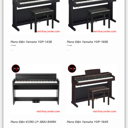
Piano Điện Yamaha YDP-145B
Piano Điện Yamaha YDP-165B
25.890.000
₫
22.877.000
₫
32.390.000
₫
28.000.000
₫
Thêm vào giỏ hàng
Thêm vào giỏ hàng
Piano Điện KORG LP-380U BWBK
Piano Điện Yamaha YDP-164R
25.000.000
₫
25.500.000
₫