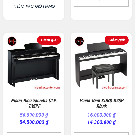
THÊM VÀO GIỎ HÀNG
Giảm giá!
Giảm giá!
Piano Điện Yamaha CLP-
Piano Điện KORG B2SP
735PE
Black
56.690.000
₫
16.000.000
₫
54.500.000
₫
14.300.000
₫