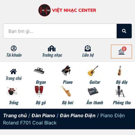
0
Tài khoản
Trường nhạc
Liên hệ
Trang chủ
Organ
Piano
Guitar
Bộ dây
Trống
Bộ gõ
Bộ hơi
Âm thanh
Phòng thu
Trang chủ
/
Đàn Piano
/
Đàn Piano Điện
/ Piano Điện
Roland F701 Coal Black