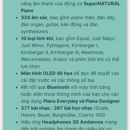
năng âm thanh của động cơ
SuperNATURAL
Piano
324 âm sắc
, bao gồm piano điện, đàn dây,
đàn organ, guitar, kèn đồng và đàn
synthesizers
10 loại tính khí
, bao gồm Equal, Just Major,
Just Minor, Pythagore, Kirnberger I,
Kirnberger II, Kirnberger III, Meantone,
Werckmeister, Arabic và phím tính khí có thể
lựa chọn
Màn hình OLED đồ họa
dễ đọc để duyệt các
cài đặt trước và các thông số bụi
Kết nối qua
Bluetooth
với máy tính bảng
hoặc điện thoại thông minh của bạn cho các
ứng dụng
Piano Everyday và Piano Designer
377 bài nhạc
;
287 bài học nhạc
(Scale,
Hanon, Beyer, Burgmüller, Czerny 100)
Hiệu ứng
Headphones 3D Ambience
mang
đến trải nghiệm âm thanh đa chiều khi sử