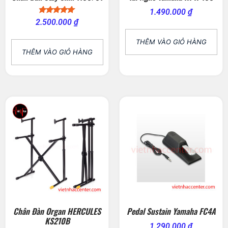
1.490.000
₫
Được xếp
2.500.000
₫
hạng
5.00
5 sao
THÊM VÀO GIỎ HÀNG
THÊM VÀO GIỎ HÀNG
Chân Đàn Organ HERCULES
Pedal Sustain Yamaha FC4A
KS210B
1.290.000
₫