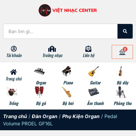
0
Tài khoản
Trường nhạc
Liên hệ
Trang chủ
Organ
Piano
Guitar
Bộ dây
Trống
Bộ gõ
Bộ hơi
Âm thanh
Phòng thu
Trang chủ
/
Đàn Organ
/
Phụ Kiện Organ
/ Pedal
Volume PROEL GF16L