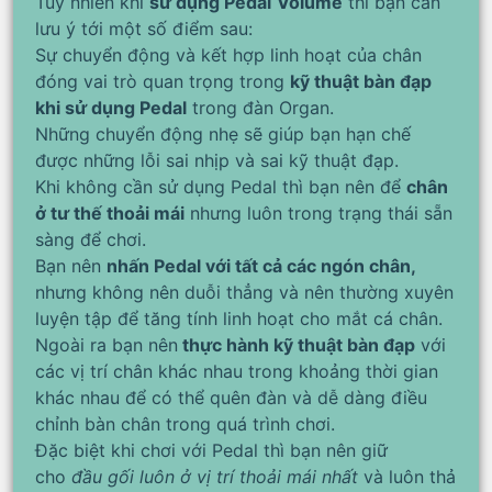
Tuy nhiên khi
sử dụng Pedal
Volume
thì bạn cần
lưu ý tới một số điểm sau:
Sự chuyển động và kết hợp linh hoạt của chân
đóng vai trò quan trọng trong
kỹ thuật bàn đạp
khi sử dụng Pedal
trong đàn Organ.
Những chuyển động nhẹ sẽ giúp bạn hạn chế
được những lỗi sai nhịp và sai kỹ thuật đạp.
Khi không cần sử dụng Pedal thì bạn nên để
chân
ở tư thế thoải mái
nhưng luôn trong trạng thái sẵn
sàng để chơi.
Bạn nên
nhấn Pedal với tất cả các ngón chân,
nhưng không nên duỗi thẳng và nên thường xuyên
luyện tập để tăng tính linh hoạt cho mắt cá chân.
Ngoài ra bạn nên
thực hành kỹ thuật bàn đạp
với
các vị trí chân khác nhau trong khoảng thời gian
khác nhau để có thể quên đàn và dễ dàng điều
chỉnh bàn chân trong quá trình chơi.
Đặc biệt khi chơi với Pedal thì bạn nên giữ
cho
đầu gối luôn ở vị trí thoải mái nhất
và luôn thả