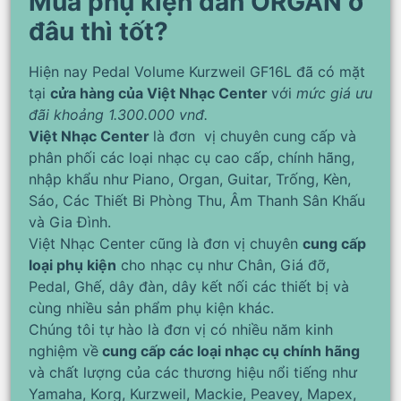
Mua phụ kiện đàn ORGAN ở
đâu thì tốt?
Hiện nay Pedal Volume Kurzweil GF16L đã có mặt
tại
cửa hàng của Việt Nhạc Center
với
mức giá ưu
đãi khoảng 1.300.000 vnđ.
Việt Nhạc Center
là đơn vị chuyên cung cấp và
phân phối các loại nhạc cụ cao cấp, chính hãng,
nhập khẩu như Piano, Organ, Guitar, Trống, Kèn,
Sáo, Các Thiết Bi Phòng Thu, Âm Thanh Sân Khấu
và Gia Đình.
Việt Nhạc Center cũng là đơn vị chuyên
cung cấp
loại phụ kiện
cho nhạc cụ như Chân, Giá đỡ,
Pedal, Ghế, dây đàn, dây kết nối các thiết bị và
cùng nhiều sản phẩm phụ kiện khác.
Chúng tôi tự hào là đơn vị có nhiều năm kinh
nghiệm về
cung cấp các loại nhạc cụ chính hãng
và chất lượng của các thương hiệu nổi tiếng như
Yamaha, Korg, Kurzweil, Mackie, Peavey, Mapex,