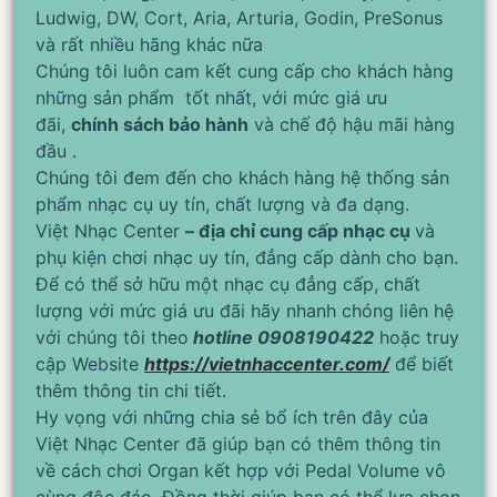
Ludwig, DW, Cort, Aria, Arturia, Godin, PreSonus
và rất nhiều hãng khác nữa
Chúng tôi luôn cam kết cung cấp cho khách hàng
những sản phẩm tốt nhất, với mức giá ưu
đãi,
chính sách bảo hành
và chế độ hậu mãi hàng
đầu .
Chúng tôi đem đến cho khách hàng hệ thống sản
phẩm nhạc cụ uy tín, chất lượng và đa dạng.
Việt Nhạc Center
– địa chỉ cung cấp nhạc cụ
và
phụ kiện chơi nhạc uy tín, đẳng cấp dành cho bạn.
Để có thể sở hữu một nhạc cụ đẳng cấp, chất
lượng với mức giá ưu đãi hãy nhanh chóng liên hệ
với chúng tôi theo
hotline 0908190422
hoặc truy
cập Website
https://vietnhaccenter.com/
để biết
thêm thông tin chi tiết.
Hy vọng với những chia sẻ bổ ích trên đây của
Việt Nhạc Center đã giúp bạn có thêm thông tin
về cách chơi Organ kết hợp với Pedal Volume vô
cùng độc đáo. Đồng thời giúp bạn có thể lựa chọn