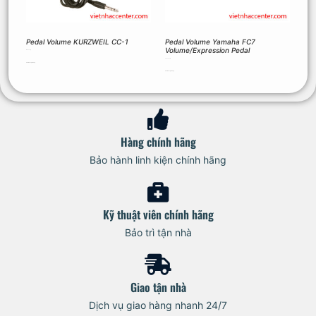
Pedal Volume KURZWEIL CC-1
Pedal Volume Yamaha FC7
Volume/Expression Pedal
1.650.000
₫
2.090.000
₫
Thêm vào giỏ hàng
Thêm vào giỏ hàng
Hàng chính hãng
Bảo hành linh kiện chính hãng
Kỹ thuật viên chính hãng
Bảo trì tận nhà
Giao tận nhà
Dịch vụ giao hàng nhanh 24/7