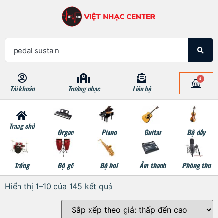
0
Tài khoản
Trường nhạc
Liên hệ
Trang chủ
Organ
Piano
Guitar
Bộ dây
Trống
Bộ gõ
Bộ hơi
Âm thanh
Phòng thu
Hiển thị 1–10 của 145 kết quả