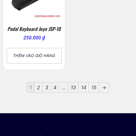
Pedal Keyboard Joyo JSP-10
250.000
₫
THÊM VÀO GIỎ HÀNG
1
2
3
4
…
13
14
15
→