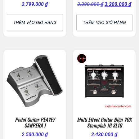
2.799.000
₫
3.300.000
₫
3.200.000
₫
THÊM VÀO GIỎ HÀNG
THÊM VÀO GIỎ HÀNG
Pedal Guitar PEAVEY
Multi Effect Guitar Điện VOX
SANPERA I
Stomplab 1G SL1G
2.500.000
₫
2.430.000
₫