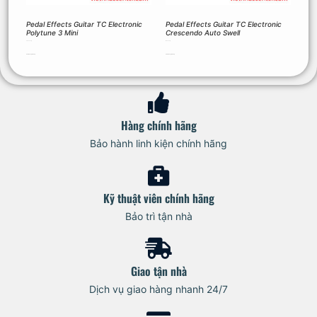
Pedal Effects Guitar TC Electronic
Pedal Effects Guitar TC Electronic
Polytune 3 Mini
Crescendo Auto Swell
2.530.000
₫
1.320.000
₫
Thêm vào giỏ hàng
Thêm vào giỏ hàng
Hàng chính hãng
Bảo hành linh kiện chính hãng
Kỹ thuật viên chính hãng
Bảo trì tận nhà
Giao tận nhà
Dịch vụ giao hàng nhanh 24/7