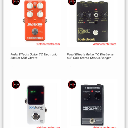
Pedal Effects Guitar TC Electronic
Pedal Effects Guitar TC Electronic
Shaker Mini Vibrato
SCF Gold Stereo Chorus Flanger
3.000.000
₫
3.780.000
₫
Thêm vào giỏ hàng
Thêm vào giỏ hàng