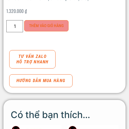
1.320.000
₫
THÊM VÀO GIỎ HÀNG
TƯ VẤN ZALO
HỖ TRỢ NHANH
HƯỚNG DẪN MUA HÀNG
Có thể bạn thích…