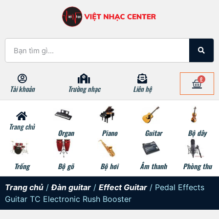
0
Tài khoản
Trường nhạc
Liên hệ
Trang chủ
Organ
Piano
Guitar
Bộ dây
Trống
Bộ gõ
Bộ hơi
Âm thanh
Phòng thu
Trang chủ
/
Đàn guitar
/
Effect Guitar
/ Pedal Effects
Guitar TC Electronic Rush Booster