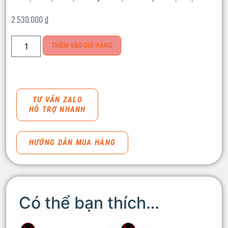
2.530.000
₫
THÊM VÀO GIỎ HÀNG
TƯ VẤN ZALO
HỖ TRỢ NHANH
HƯỚNG DẪN MUA HÀNG
Có thể bạn thích…