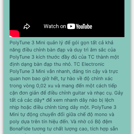
PolyTune 3 Mini quản lý để gói gọn tất cả khả
năng điều chỉnh bàn đạp và duy trì âm sắc của
PolyTune 3 kích thước đầy đủ của TC thành một
định dạng bàn đạp thu nhỏ. TC Electronic
PolyTune 3 Mini vẫn nhanh, đáng tin cậy và trực
quan hơn bao giờ hết, tự hào về độ chính xác
trong vòng 0,02 xu và mang đến một cách tiếp
cận đơn giản để điều chỉnh guitar và nhạc cụ. Gảy
tất cả các dây* để xem nhanh dây nào bị lệch
nhịp hoặc điều chỉnh từng dây một. PolyTune 3
Mini tự động chuyển đổi giữa chế độ mono và
poly dựa trên tín hiệu đến. Và nhờ có Bộ đệm
BonaFide tương tự chất lượng cao, tích hợp sẵn