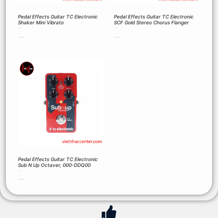
Pedal Effects Guitar TC Electronic
Pedal Effects Guitar TC Electronic
Shaker Mini Vibrato
SCF Gold Stereo Chorus Flanger
3.000.000
₫
3.780.000
₫
Thêm vào giỏ hàng
Thêm vào giỏ hàng
Pedal Effects Guitar TC Electronic
Sub N Up Octaver, 000-DDQ00
2.530.000
₫
Thêm vào giỏ hàng