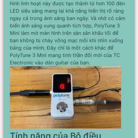
hình linh hoạt này được tạo thành từ hơn 100 đèn
LED siêu sáng mang lại khả năng hiển thị rõ ràng
ngay cả trong ánh sáng ban ngày. Và nhờ có cảm
biến ánh sáng xung quanh tích hợp, PolyTune 3
Mini làm mờ màn hình trên sàn sân khấu tối để
bạn không bị cháy võng mạc mỗi khi nhìn xuống
bảng của mình. Đây chỉ là một cách khác để
PolyTune 3 Mini mang tinh thần đổi mới của TC
Electronic vào dàn guitar của bạn.
Tính năng của Bộ điều