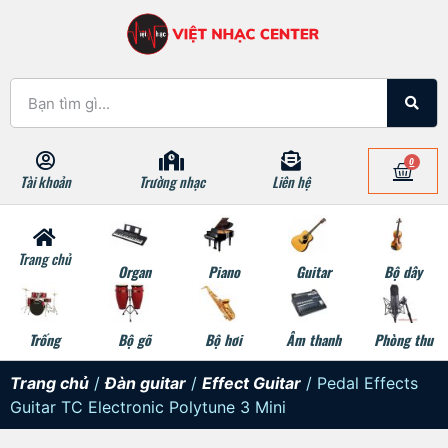
0
Tài khoản
Trường nhạc
Liên hệ
Trang chủ
Organ
Piano
Guitar
Bộ dây
Trống
Bộ gõ
Bộ hơi
Âm thanh
Phòng thu
Trang chủ
/
Đàn guitar
/
Effect Guitar
/ Pedal Effects
Guitar TC Electronic Polytune 3 Mini