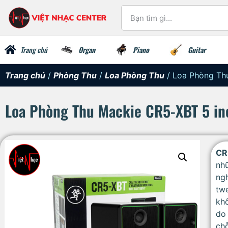
Trang chủ
Organ
Piano
Guitar
Trang chủ
/
Phòng Thu
/
Loa Phòng Thu
/ Loa Phòng Thu
Loa Phòng Thu Mackie CR5-XBT 5 inc
CR
nh
ng
tw
kh
do 
ch