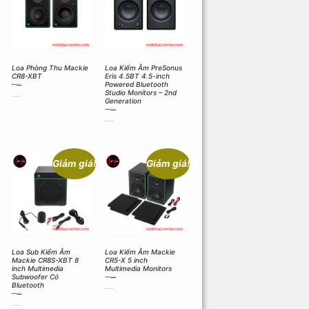
Loa Phòng Thu Mackie
Loa Kiểm Âm PreSonus
CR8-XBT
Eris 4.5BT 4.5-inch
Powered Bluetooth
11.600.000
₫
10.500.000
₫
Studio Monitors – 2nd
Thêm vào giỏ hàng
Generation
6.270.000
₫
5.500.000
₫
Thêm vào giỏ hàng
Giảm giá!
Giảm giá!
Loa Sub Kiểm Âm
Loa Kiểm Âm Mackie
Mackie CR8S-XBT 8
CR5-X 5 inch
inch Multimedia
Multimedia Monitors
Subwoofer Có
6.600.000
₫
6.200.000
₫
Bluetooth
Thêm vào giỏ hàng
7.500.000
₫
7.100.000
₫
Thêm vào giỏ hàng