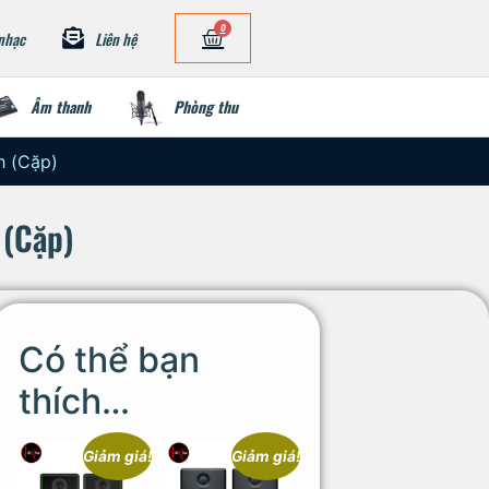
0
nhạc
Liên hệ
Âm thanh
Phòng thu
h (Cặp)
 (Cặp)
Có thể bạn
thích…
Giảm giá!
Giảm giá!