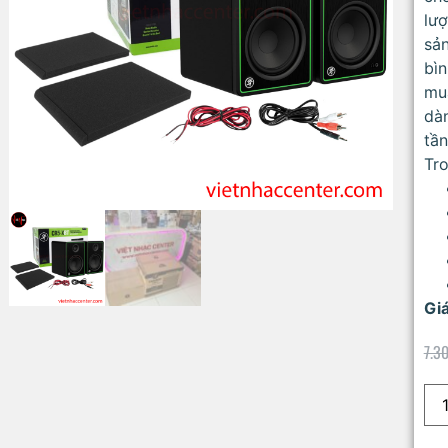
lư
sản
bìn
mua
dàn
tần
Tr
Giá
7.3