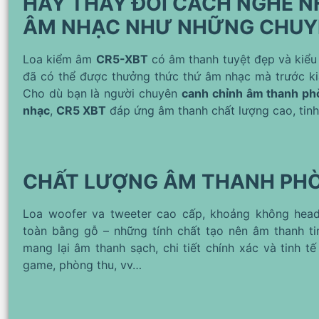
HÃY THAY ĐỔI CÁCH NGHE N
ÂM NHẠC NHƯ NHỮNG CHUY
Loa kiểm âm
CR5-XBT
có âm thanh tuyệt đẹp và kiểu
đã có thể được thưởng thức thứ âm nhạc mà trước kia
Cho dù bạn là người chuyên
canh chỉnh âm thanh ph
nhạc
,
CR5 XBT
đáp ứng âm thanh chất lượng cao, tinh t
CHẤT LƯỢNG ÂM THANH PH
Loa woofer va tweeter cao cấp, khoảng không head
toàn bằng gỗ – những tính chất tạo nên âm thanh t
mang lại âm thanh sạch, chi tiết chính xác và tinh 
game, phòng thu, vv…