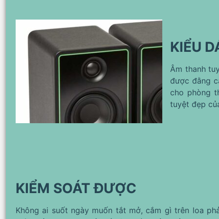
KIỂU 
Âm thanh tuy
được đằng cấ
cho phòng t
tuyệt đẹp củ
KIỂM SOÁT ĐƯỢC
Không ai suốt ngày muốn tắt mở, cắm gì trên loa ph