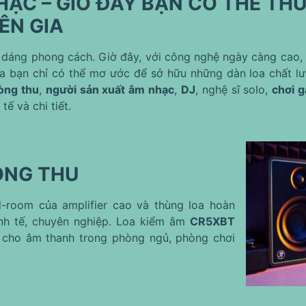
HẠC – GIỜ ĐÂY BẠN CÓ THỂ T
ÊN GIA
 dáng phong cách. Giờ đây, với công nghệ ngày càng cao, 
 bạn chỉ có thể mơ ước để sở hữu những dàn loa chất lư
òng thu
,
người sản xuất âm nhạc
,
DJ
, nghệ sĩ solo,
chơi 
ế và chi tiết.
ÒNG THU
-room của amplifier cao và thùng loa hoàn
inh tế, chuyên nghiệp. Loa kiểm âm
CR5XBT
tế cho âm thanh trong phòng ngủ, phòng chơi