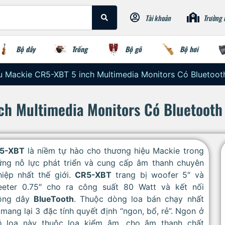
Tài khoản
Trường 
Bộ dây
Trống
Bộ gõ
Bộ hơi
 Mackie CR5-XBT 5 inch Multimedia Monitors Có Bluetoot
h Multimedia Monitors Có Bluetooth
5-XBT
là niềm tự hào cho thương hiệu Mackie trong
ững nỗ lực phát triển và cung cấp âm thanh chuyên
hiệp nhất thế giới.
CR5-XBT
trang bị woofer 5″ và
eeter 0.75″ cho ra công suất 80 Watt và kết nối
ông dây
BlueTooth
. Thuộc dòng loa bán chạy nhất
mang lại 3 đặc tính quyết định “ngon, bổ, rẻ”. Ngon ở
ỗ loa này thuộc loa kiểm âm, cho âm thanh chất