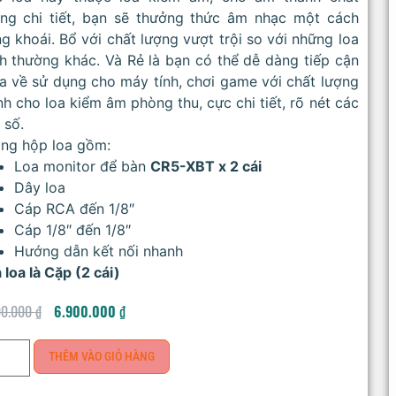
ợng chi tiết, bạn sẽ thưởng thức âm nhạc một cách
g khoái. Bổ với chất lượng vượt trội so với những loa
h thường khác. Và Rẻ là bạn có thể dễ dàng tiếp cận
 về sử dụng cho máy tính, chơi game với chất lượng
h cho loa kiểm âm phòng thu, cực chi tiết, rõ nét các
 số.
ong hộp loa gồm:
Loa monitor để bàn
CR5-XBT x 2 cái
Dây loa
Cáp RCA đến 1/8″
Cáp 1/8″ đến 1/8″
Hướng dẫn kết nối nhanh
 loa là Cặp (2 cái)
00.000
₫
6.900.000
₫
THÊM VÀO GIỎ HÀNG