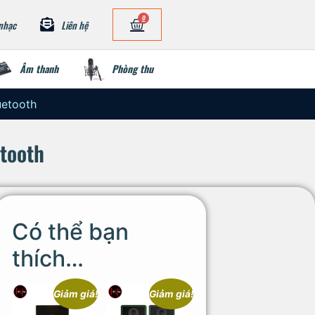
0
nhạc
Liên hệ
Âm thanh
Phòng thu
uetooth
tooth
Có thể bạn
thích…
Giảm giá!
Giảm giá!