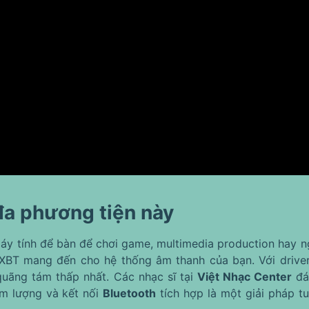
 đa phương tiện này
áy tính để bàn để chơi game, multimedia production hay 
XBT mang đến cho hệ thống âm thanh của bạn. Với driver
uãng tám thấp nhất. Các nhạc sĩ tại
Việt Nhạc Center
đán
âm lượng và kết nối
Bluetooth
tích hợp là một giải pháp tu