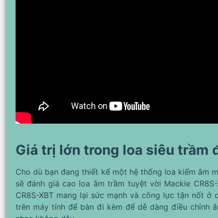
Giá trị lớn trong loa siêu trầm
Cho dù bạn đang thiết kế một hệ thống loa kiểm âm m
sẽ đánh giá cao loa âm trầm tuyệt vời Mackie CR8S-
CR8S-XBT mang lại sức mạnh và công lực tận nốt ở q
trên máy tính để bàn đi kèm để dễ dàng điều chỉnh 