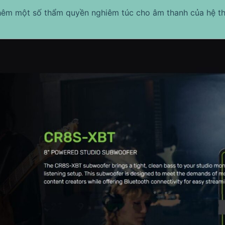
hêm một số thẩm quyền nghiêm túc cho âm thanh của hệ th