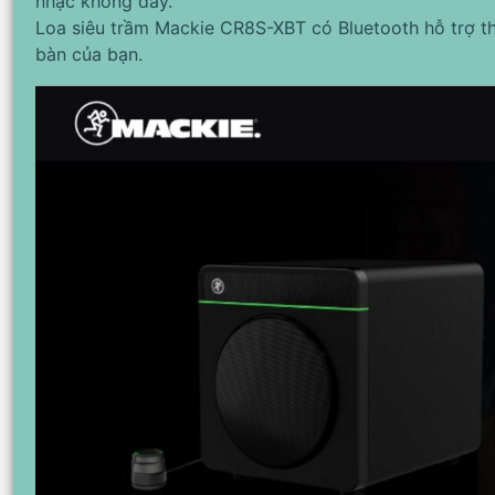
nhạc không dây.
Loa siêu trầm Mackie CR8S-XBT có Bluetooth hỗ trợ t
bàn của bạn.