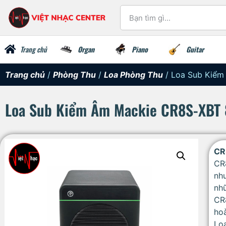
Trang chủ
Organ
Piano
Guitar
Trang chủ
/
Phòng Thu
/
Loa Phòng Thu
/ Loa Sub Kiểm
Loa Sub Kiểm Âm Mackie CR8S-XBT 8
CR
CR
nh
nh
CR
hoà
Loa