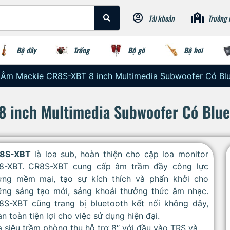
Tài khoản
Trường 
Bộ dây
Trống
Bộ gõ
Bộ hơi
 Âm Mackie CR8S-XBT 8 inch Multimedia Subwoofer Có Bl
 inch Multimedia Subwoofer Có Blue
8S-XBT
là loa sub, hoàn thiện cho cặp loa monitor
8-XBT. CR8S-XBT cung cấp âm trầm đầy công lực
ưng mềm mại, tạo sự kích thích và phấn khởi cho
ững sáng tạo mới, sảng khoái thưởng thức âm nhạc.
8S-XBT cũng trang bị bluetooth kết nối không dây,
n toàn tiện lợi cho việc sử dụng hiện đại.
 siêu trầm phòng thu hỗ trợ 8″ với đầu vào TRS và