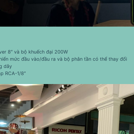
river 8″ và bộ khuếch đại 200W
hiển mức đầu vào/đầu ra và bộ phân tần có thể thay đổi
g dây
áp RCA-1/8″