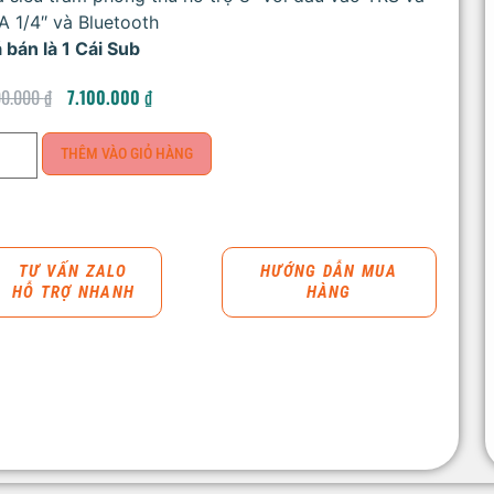
 1/4″ và Bluetooth
 bán là 1 Cái Sub
00.000
₫
7.100.000
₫
THÊM VÀO GIỎ HÀNG
TƯ VẤN ZALO
HƯỚNG DẪN MUA
HỖ TRỢ NHANH
HÀNG