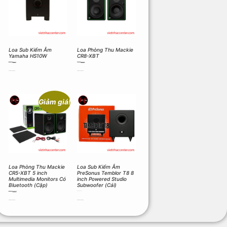
Loa Sub Kiểm Âm
Loa Phòng Thu Mackie
Yamaha HS10W
CR8-XBT
13.800.000
₫
11.800.000
₫
11.600.000
₫
10.500.000
₫
Thêm vào giỏ hàng
Thêm vào giỏ hàng
Giảm giá!
Loa Phòng Thu Mackie
Loa Sub Kiểm Âm
CR5-XBT 5 inch
PreSonus Temblor T8 8
Multimedia Monitors Có
inch Powered Studio
Bluetooth (Cặp)
Subwoofer (Cái)
7.300.000
₫
6.900.000
₫
22.275.000
₫
Thêm vào giỏ hàng
Thêm vào giỏ hàng