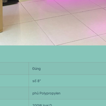
Đúng
số 8″
phủ Polypropylen
200W loại D