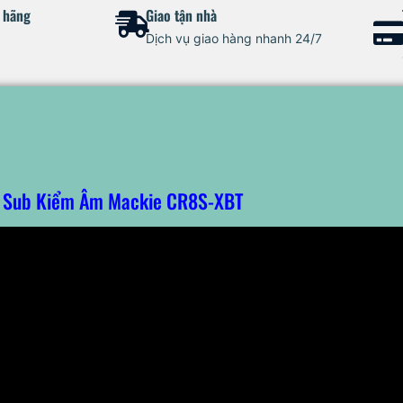
h hãng
Giao tận nhà
Dịch vụ giao hàng nhanh 24/7
 Sub Kiểm Âm Mackie CR8S-XBT