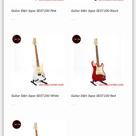
Guitar Điện Sqoe SEST200 Pink
Guitar Điện Sqoe SEST200 Black
2.900.000
₫
2.900.000
₫
Thêm vào giỏ hàng
Thêm vào giỏ hàng
Guitar Điện Sqoe SEST200 White
Guitar Điện Sqoe SEST200 Red
2.900.000
₫
2.900.000
₫
Thêm vào giỏ hàng
Thêm vào giỏ hàng