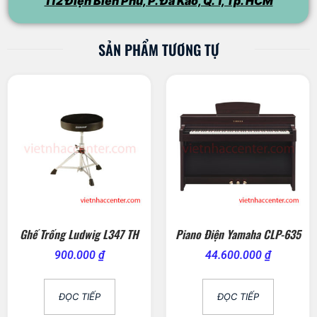
112 Điện Biên Phủ, P. Đa Kao, Q. 1, Tp. HCM
SẢN PHẨM TƯƠNG TỰ
Ghế Trống Ludwig L347 TH
Piano Điện Yamaha CLP-635
900.000
₫
44.600.000
₫
ĐỌC TIẾP
ĐỌC TIẾP