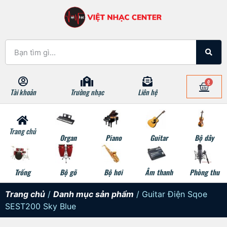
0
Tài khoản
Trường nhạc
Liên hệ
Trang chủ
Organ
Piano
Guitar
Bộ dây
Trống
Bộ gõ
Bộ hơi
Âm thanh
Phòng thu
Trang chủ
/
Danh mục sản phẩm
/ Guitar Điện Sqoe
SEST200 Sky Blue