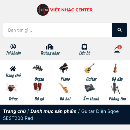
0
Tài khoản
Trường nhạc
Liên hệ
Trang chủ
Organ
Piano
Guitar
Bộ dây
Trống
Bộ gõ
Bộ hơi
Âm thanh
Phòng thu
Trang chủ
/
Danh mục sản phẩm
/ Guitar Điện Sqoe
SEST200 Red