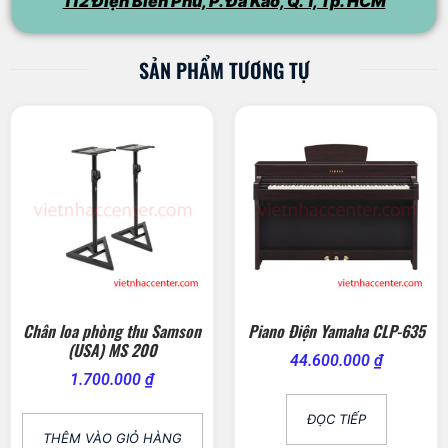
112 Điện Biên Phủ, P. Đa Kao, Q. 1, Tp. HCM
SẢN PHẨM TƯƠNG TỰ
Chân loa phòng thu Samson
Piano Điện Yamaha CLP-635
(USA) MS 200
44.600.000
₫
1.700.000
₫
ĐỌC TIẾP
THÊM VÀO GIỎ HÀNG