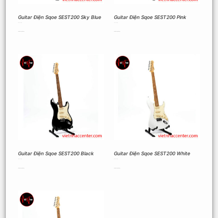
Guitar Điện Sqoe SEST200 Sky Blue
Guitar Điện Sqoe SEST200 Pink
2.900.000
₫
2.900.000
₫
Thêm vào giỏ hàng
Thêm vào giỏ hàng
Guitar Điện Sqoe SEST200 Black
Guitar Điện Sqoe SEST200 White
2.900.000
₫
2.900.000
₫
Thêm vào giỏ hàng
Thêm vào giỏ hàng