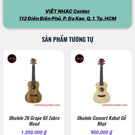
VIỆT NHẠC Center
112 Điện Biên Phủ, P. Đa Kao, Q. 1, Tp. HCM
SẢN PHẨM TƯƠNG TỰ
Ukulele 26 Grape 65 Zebra
Ukulele Concert Kabat Gỗ
Wood
Nhạt
1.200.000
₫
900.000
₫