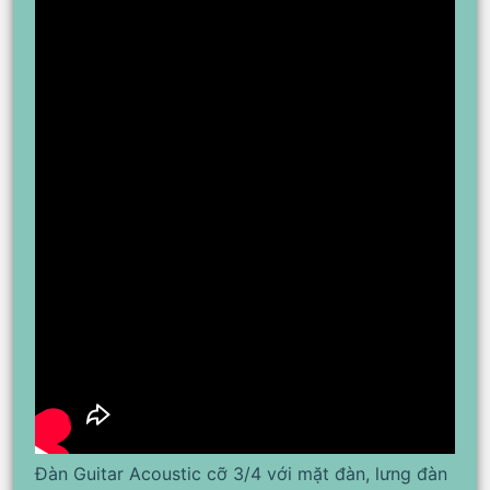
Đàn Guitar Acoustic cỡ 3/4 với mặt đàn, lưng đàn