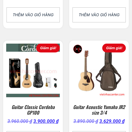
THÊM VÀO GIỎ HÀNG
THÊM VÀO GIỎ HÀNG
Giảm giá!
Giảm giá!
Guitar Classic Cordoba
Guitar Acoustic Yamaha JR2
GP100
size 3/4
3.960.000
₫
3.900.000
₫
3.890.000
₫
3.629.000
₫