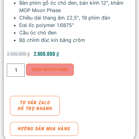
Bàn phím gỗ óc chó đen, bán kính 12″, khảm
MOP Moon Phase
Chiều dài thang âm 22,5″, 19 phím đàn
Đai ốc polymer 1.6875″
Cầu óc chó đen
Bộ chỉnh đúc kín bằng crôm
3.500.000
₫
2.800.000
₫
THÊM VÀO GIỎ HÀNG
TƯ VẤN ZALO
HỖ TRỢ NHANH
HƯỚNG DẪN MUA HÀNG