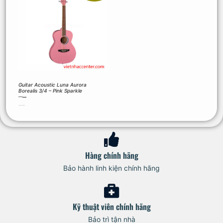
Guitar Acoustic Luna Aurora
Borealis 3/4 – Pink Sparkle
3.500.000
₫
2.800.000
₫
Thêm vào giỏ hàng
Hàng chính hãng
Bảo hành linh kiện chính hãng
Kỹ thuật viên chính hãng
Bảo trì tận nhà