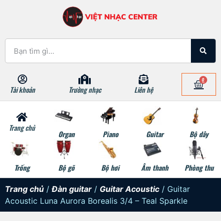
0
Tài khoản
Trường nhạc
Liên hệ
Trang chủ
Organ
Piano
Guitar
Bộ dây
Trống
Bộ gõ
Bộ hơi
Âm thanh
Phòng thu
Trang chủ
/
Đàn guitar
/
Guitar Acoustic
/ Guitar
Acoustic Luna Aurora Borealis 3/4 – Teal Sparkle