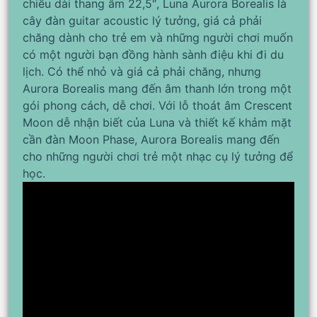
chiều dài thang âm 22,5″, Luna Aurora Borealis là
cây đàn guitar acoustic lý tưởng, giá cả phải
chăng dành cho trẻ em và những người chơi muốn
có một người bạn đồng hành sành điệu khi đi du
lịch. Có thể nhỏ và giá cả phải chăng, nhưng
Aurora Borealis mang đến âm thanh lớn trong một
gói phong cách, dễ chơi. Với lỗ thoát âm Crescent
Moon dễ nhận biết của Luna và thiết kế khảm mặt
cần đàn Moon Phase, Aurora Borealis mang đến
cho những người chơi trẻ một nhạc cụ lý tưởng để
học.