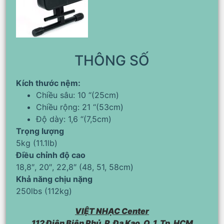
THÔNG SỐ
Kích thước nệm:
Chiều sâu: 10 “(25cm)
Chiều rộng: 21 “(53cm)
Độ dày: 1,6 “(7,5cm)
Trọng lượng
5kg (11.1lb)
Điều chỉnh độ cao
18,8″, 20″, 22,8″ (48, 51, 58cm)
Khả năng chịu nặng
250lbs (112kg)
VIỆT NHẠC Center
112 Điện Biên Phủ, P. Đa Kao, Q. 1, Tp. HCM