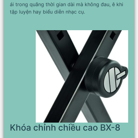
ái trong quãng thời gian dài mà không đau, ê khi
tập luyện hay biểu diễn nhạc cụ.
Khóa chỉnh chiều cao BX-8