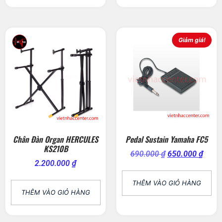
Giảm giá!
Chân Đàn Organ HERCULES
Pedal Sustain Yamaha FC5
KS210B
690.000
₫
650.000
₫
2.200.000
₫
THÊM VÀO GIỎ HÀNG
THÊM VÀO GIỎ HÀNG