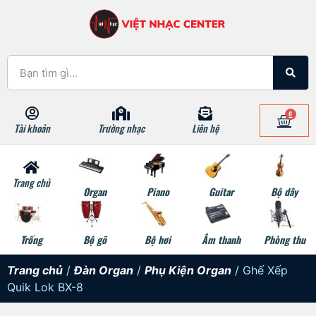
0
Tài khoản
Trường nhạc
Liên hệ
Trang chủ
Organ
Piano
Guitar
Bộ dây
Trống
Bộ gõ
Bộ hơi
Âm thanh
Phòng thu
Trang chủ
/
Đàn Organ
/
Phụ Kiện Organ
/ Ghế Xếp
Quik Lok BX-8