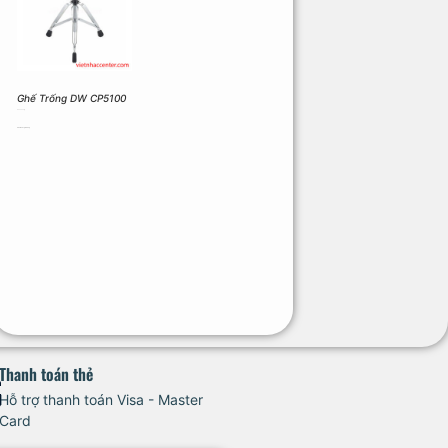
Ghế Trống DW CP5100
5.000.000
₫
Thêm vào giỏ hàng
Thanh toán thẻ
Hỗ trợ thanh toán Visa - Master
Card