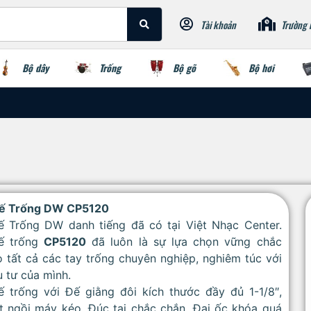
Tài khoản
Trường 
Bộ dây
Trống
Bộ gõ
Bộ hơi
ế Trống DW CP5120
ế Trống DW danh tiếng đã có tại Việt Nhạc Center.
ế trống
CP5120
đã luôn là sự lựa chọn vững chắc
 tất cả các tay trống chuyên nghiệp, nghiêm túc với
 tư của mình.
ế trống với Đế giằng đôi kích thước đầy đủ 1-1/8″,
t ngồi máy kéo, Đúc tai chắc chắn, Đai ốc khóa quá