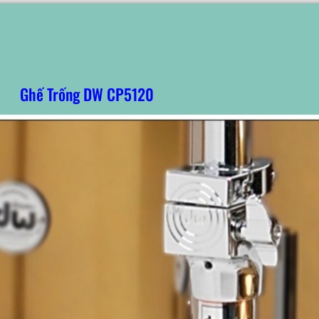
Ghế Trống DW CP5120