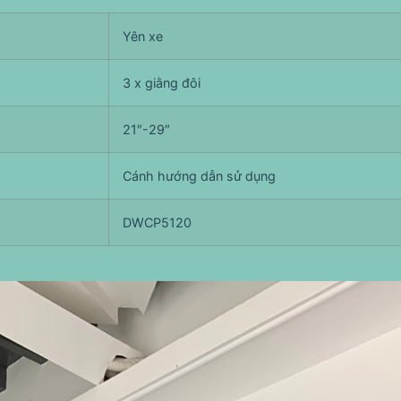
Yên xe
3 x giằng đôi
21″-29″
Cánh hướng dẫn sử dụng
DWCP5120