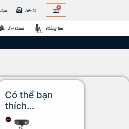
0
nhạc
Liên hệ
Âm thanh
Phòng thu
Có thể bạn
thích…