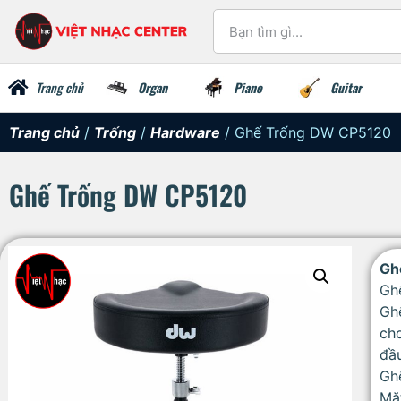
Trang chủ
Organ
Piano
Guitar
Trang chủ
/
Trống
/
Hardware
/ Ghế Trống DW CP5120
Ghế Trống DW CP5120
Gh
Gh
Gh
cho
đầu
Gh
Mặ