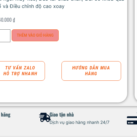
 và Điều chỉnh độ cao xoay
40.000
₫
THÊM VÀO GIỎ HÀNG
TƯ VẤN ZALO
HƯỚNG DẪN MUA
HỖ TRỢ NHANH
HÀNG
h hãng
Giao tận nhà
Dịch vụ giao hàng nhanh 24/7