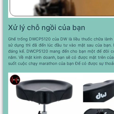
Xử lý chỗ ngồi của bạn
Ghế trống DWCP5120 của DW là liều thuốc chữa lành n
sử dụng thì đã đến lúc đầu tư vào mặt sau của bạn
đáng kể. DWCP5120 mang đến cho bạn một đế đôi có kí
năm. Về mặt kinh doanh, bạn sẽ có được mặt trên của 
suốt cuộc chạy marathon của bạn Để có được sự thoải