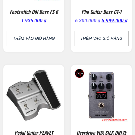
Footswitch Đôi Boss FS 6
Phơ Guitar Boss GT-1
1.936.000
₫
6.300.000
₫
5.999.000
₫
THÊM VÀO GIỎ HÀNG
THÊM VÀO GIỎ HÀNG
Pedal Guitar PEAVEY
Overdrive VOX SILK DRIVE