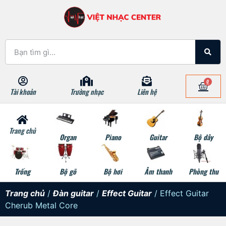
0
Tài khoản
Trường nhạc
Liên hệ
Trang chủ
Organ
Piano
Guitar
Bộ dây
Trống
Bộ gõ
Bộ hơi
Âm thanh
Phòng thu
Trang chủ
/
Đàn guitar
/
Effect Guitar
/ Effect Guitar
Cherub Metal Core