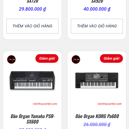
SX720
SX920
29.800.000
₫
40.000.000
₫
THÊM VÀO GIỎ HÀNG
THÊM VÀO GIỎ HÀNG
Giảm giá!
Giảm giá!
Đàn Organ Yamaha PSR-
Đàn Organ KORG Pa600
SX600
26.000.000
₫