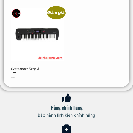
Giảm giá!
Synthesizer Korg i3
12.600.000
₫
12.000.000
₫
Thêm vào giỏ hàng
Hàng chính hãng
Bảo hành linh kiện chính hãng