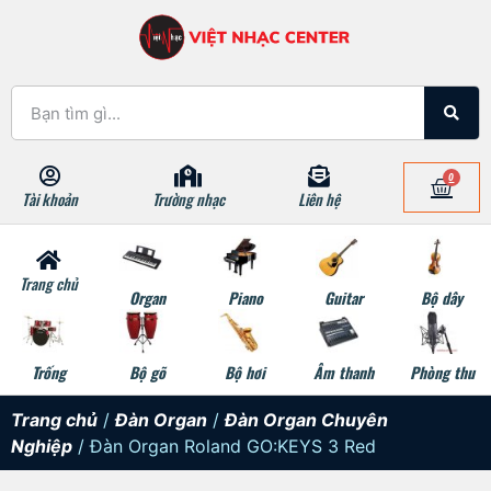
0
Tài khoản
Trường nhạc
Liên hệ
Trang chủ
Organ
Piano
Guitar
Bộ dây
Trống
Bộ gõ
Bộ hơi
Âm thanh
Phòng thu
Trang chủ
/
Đàn Organ
/
Đàn Organ Chuyên
Nghiệp
/ Đàn Organ Roland GO:KEYS 3 Red