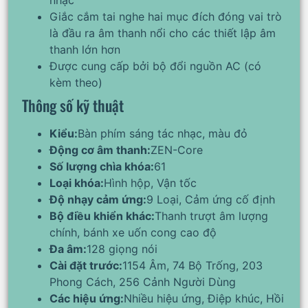
nhạc
Giắc cắm tai nghe hai mục đích đóng vai trò
là đầu ra âm thanh nổi cho các thiết lập âm
thanh lớn hơn
Được cung cấp bởi bộ đổi nguồn AC (có
kèm theo)
Thông số kỹ thuật
Kiểu:
Bàn phím sáng tác nhạc, màu đỏ
Động cơ âm thanh:
ZEN-Core
Số lượng chìa khóa:
61
Loại khóa:
Hình hộp, Vận tốc
Độ nhạy cảm ứng:
9 Loại, Cảm ứng cố định
Bộ điều khiển khác:
Thanh trượt âm lượng
chính, bánh xe uốn cong cao độ
Đa âm:
128 giọng nói
Cài đặt trước:
1154 Âm, 74 Bộ Trống, 203
Phong Cách, 256 Cảnh Người Dùng
Các hiệu ứng:
Nhiều hiệu ứng, Điệp khúc, Hồi