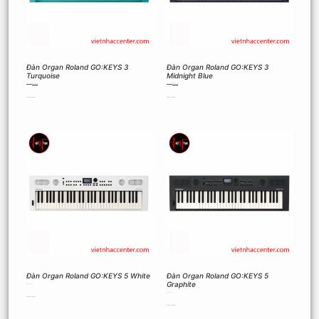
Đàn Organ Roland GO:KEYS 3
Đàn Organ Roland GO:KEYS 3
Turquoise
Midnight Blue
10.900.000
₫
8.900.000
₫
10.900.000
₫
8.900.000
₫
Thêm vào giỏ hàng
Thêm vào giỏ hàng
Đàn Organ Roland GO:KEYS 5 White
Đàn Organ Roland GO:KEYS 5
Graphite
12.600.000
₫
12.600.000
₫
Thêm vào giỏ hàng
Thêm vào giỏ hàng