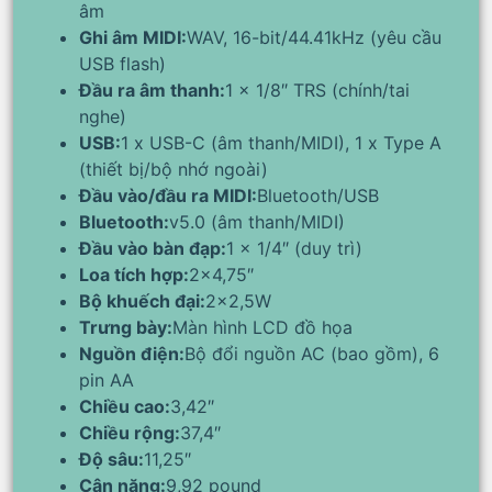
âm
Ghi âm MIDI:
WAV, 16-bit/44.41kHz (yêu cầu
USB flash)
Đầu ra âm thanh:
1 x 1/8″ TRS (chính/tai
nghe)
USB:
1 x USB-C (âm thanh/MIDI), 1 x Type A
(thiết bị/bộ nhớ ngoài)
Đầu vào/đầu ra MIDI:
Bluetooth/USB
Bluetooth:
v5.0 (âm thanh/MIDI)
Đầu vào bàn đạp:
1 x 1/4″ (duy trì)
Loa tích hợp:
2×4,75″
Bộ khuếch đại:
2×2,5W
Trưng bày:
Màn hình LCD đồ họa
Nguồn điện:
Bộ đổi nguồn AC (bao gồm), 6
pin AA
Chiều cao:
3,42″
Chiều rộng:
37,4″
Độ sâu:
11,25″
Cân nặng:
9,92 pound