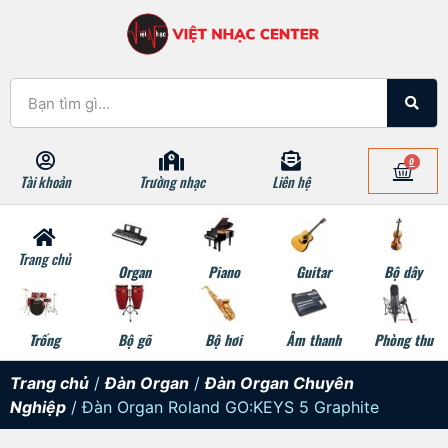
0
Tài khoản
Trường nhạc
Liên hệ
Trang chủ
Organ
Piano
Guitar
Bộ dây
Trống
Bộ gõ
Bộ hơi
Âm thanh
Phòng thu
Trang chủ
/
Đàn Organ
/
Đàn Organ Chuyên
Nghiệp
/ Đàn Organ Roland GO:KEYS 5 Graphite