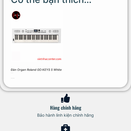
Đàn Organ Roland GO:KEYS 5 White
12.600.000
₫
Thêm vào giỏ hàng
Hàng chính hãng
Bảo hành linh kiện chính hãng