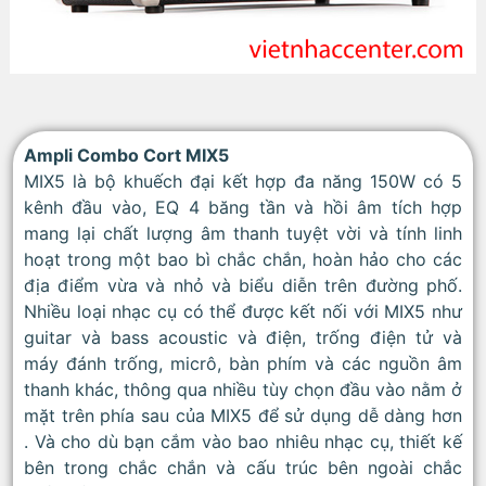
Ampli Combo Cort MIX5
MIX5 là bộ khuếch đại kết hợp đa năng 150W có 5
kênh đầu vào, EQ 4 băng tần và hồi âm tích hợp
mang lại chất lượng âm thanh tuyệt vời và tính linh
hoạt trong một bao bì chắc chắn, hoàn hảo cho các
địa điểm vừa và nhỏ và biểu diễn trên đường phố.
Nhiều loại nhạc cụ có thể được kết nối với MIX5 như
guitar và bass acoustic và điện, trống điện tử và
máy đánh trống, micrô, bàn phím và các nguồn âm
thanh khác, thông qua nhiều tùy chọn đầu vào nằm ở
mặt trên phía sau của MIX5 để sử dụng dễ dàng hơn
. Và cho dù bạn cắm vào bao nhiêu nhạc cụ, thiết kế
bên trong chắc chắn và cấu trúc bên ngoài chắc