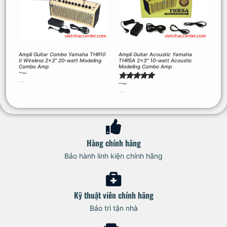
Ampli Guitar Combo Yamaha THR10
Ampli Guitar Acoustic Yamaha
II Wireless 2×3″ 20-watt Modeling
THR5A 2×3″ 10-watt Acoustic
Combo Amp
Modeling Combo Amp
12.290.000
₫
11.575.500
₫
Thêm vào giỏ hàng
Được xếp
6.290.000
₫
5.875.500
₫
hạng
Thêm vào giỏ hàng
5.00
5 sao
Hàng chính hãng
Bảo hành linh kiện chính hãng
Kỹ thuật viên chính hãng
Bảo trì tận nhà