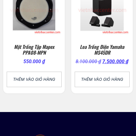
Mặt Trống Tập Mapex
Loa Trống Điện Yamaha
PPA08-MPN
MS45DR
550.000
₫
8.100.000
₫
7.500.000
₫
THÊM VÀO GIỎ HÀNG
THÊM VÀO GIỎ HÀNG