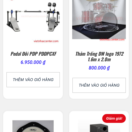
Pedal Đôi PDP PDDPCXF
Thảm Trống DW logo 1972
1.6m x 2.0m
6.950.000
₫
800.000
₫
THÊM VÀO GIỎ HÀNG
THÊM VÀO GIỎ HÀNG
Giảm giá!