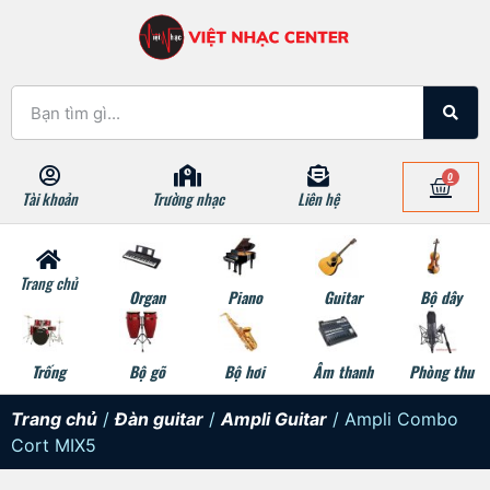
0
Tài khoản
Trường nhạc
Liên hệ
Trang chủ
Organ
Piano
Guitar
Bộ dây
Trống
Bộ gõ
Bộ hơi
Âm thanh
Phòng thu
Trang chủ
/
Đàn guitar
/
Ampli Guitar
/ Ampli Combo
Cort MIX5