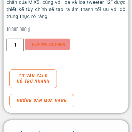
chắn của MIX5, cùng với loa và loa tweeter 12″ được
thiết kế tùy chỉnh sẽ tạo ra âm thanh tối ưu với độ
trung thực rõ ràng.
10.395.000
₫
THÊM VÀO GIỎ HÀNG
TƯ VẤN ZALO
HỖ TRỢ NHANH
HƯỚNG DẪN MUA HÀNG