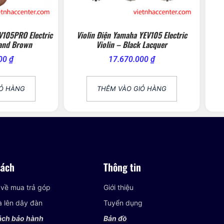
V105PRO Electric
Violin Điện Yamaha YEV105 Electric
land Brown
Violin – Black Lacquer
000
₫
17.670.000
₫
IỎ HÀNG
THÊM VÀO GIỎ HÀNG
sách
Thông tin
 về mua trả góp
Giới thiệu
và lên dây đàn
Tuyển dụng
ách bảo hành
Bản đồ