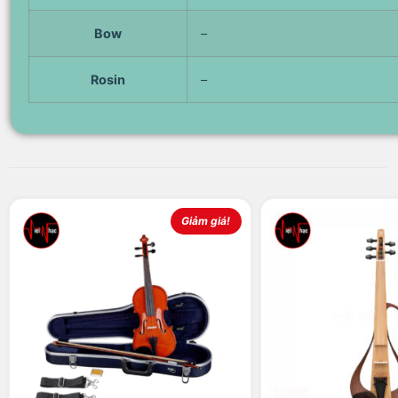
Bow
–
Rosin
–
Giảm giá!