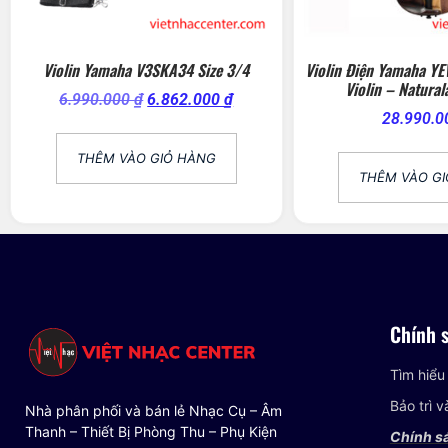
Violin Yamaha V3SKA34 Size 3/4
Violin Điện Yamaha YE
Violin – Natura
6.990.000
₫
6.862.000
₫
28.990.
THÊM VÀO GIỎ HÀNG
THÊM VÀO G
Chính 
Tìm hiểu
Bảo trì 
Nhà phân phối và bán lẻ Nhạc Cụ – Âm
Thanh – Thiết Bị Phòng Thu – Phụ Kiện
Chính s