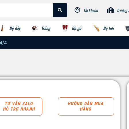
Tài khoản
Trường 
Bộ dây
Trống
Bộ gõ
Bộ hơi
4/4
TƯ VẤN ZALO
HƯỚNG DẪN MUA
HỖ TRỢ NHANH
HÀNG