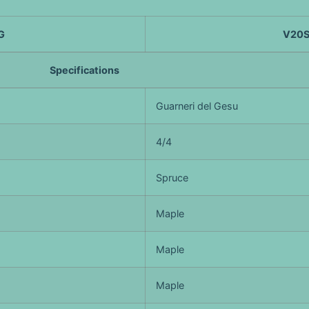
G
V20
Specifications
Guarneri del Gesu
4/4
Spruce
Maple
Maple
Maple