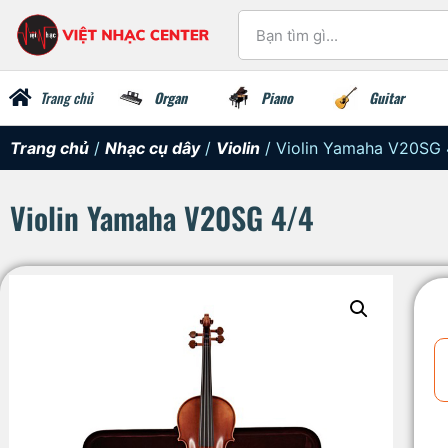
Trang chủ
Organ
Piano
Guitar
Trang chủ
/
Nhạc cụ dây
/
Violin
/ Violin Yamaha V20SG 
Violin Yamaha V20SG 4/4