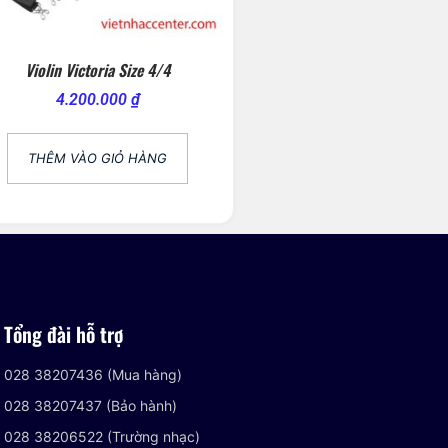
Violin Victoria Size 4/4
4.200.000
₫
THÊM VÀO GIỎ HÀNG
Tổng đài hỗ trợ
028 38207436 (Mua hàng)
028 38207437 (Bảo hành)
028 38206522 (Trường nhạc)