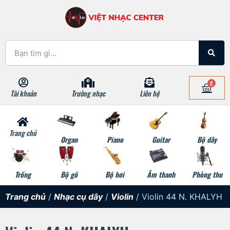
0
Tài khoản
Trường nhạc
Liên hệ
Trang chủ
Organ
Piano
Guitar
Bộ dây
Trống
Bộ gõ
Bộ hơi
Âm thanh
Phòng thu
Trang chủ
/
Nhạc cụ dây
/
Violin
/ Violin 44 N. KHALYH