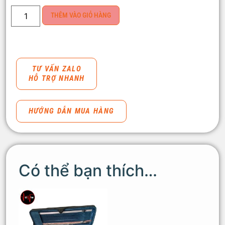
THÊM VÀO GIỎ HÀNG
TƯ VẤN ZALO
HỖ TRỢ NHANH
HƯỚNG DẪN MUA HÀNG
Có thể bạn thích…