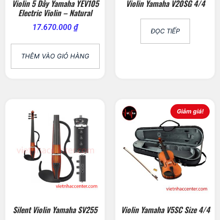
Violin 5 Dây Yamaha YEV105
Violin Yamaha V20SG 4/4
Electric Violin – Natural
17.670.000
₫
ĐỌC TIẾP
THÊM VÀO GIỎ HÀNG
Giảm giá!
Silent Violin Yamaha SV255
Violin Yamaha V5SC Size 4/4