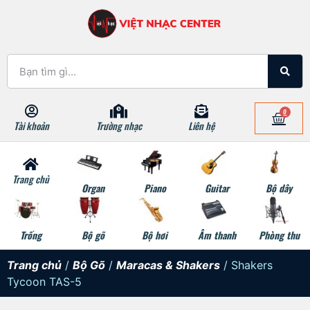
0
Tài khoản
Trường nhạc
Liên hệ
Trang chủ
Organ
Piano
Guitar
Bộ dây
Trống
Bộ gõ
Bộ hơi
Âm thanh
Phòng thu
Trang chủ
/
Bộ Gõ
/
Maracas & Shakers
/ Shakers
Tycoon TAS-5