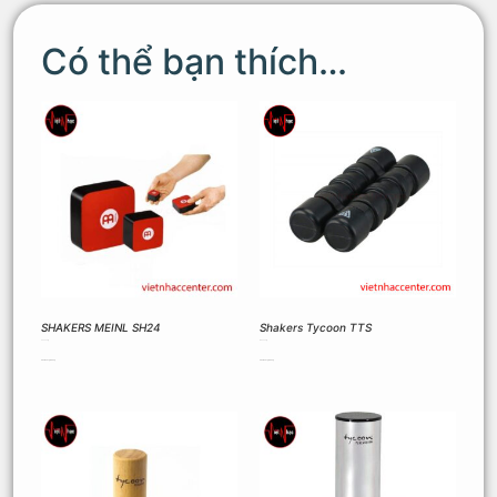
Có thể bạn thích…
SHAKERS MEINL SH24
Shakers Tycoon TTS
370.000
₫
450.000
₫
Thêm vào giỏ hàng
Thêm vào giỏ hàng