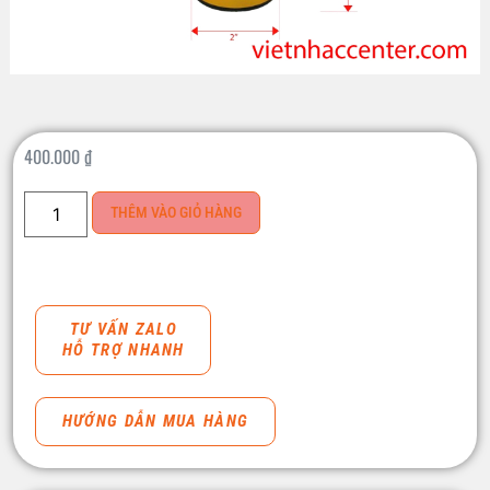
400.000
₫
THÊM VÀO GIỎ HÀNG
TƯ VẤN ZALO
HỖ TRỢ NHANH
HƯỚNG DẪN MUA HÀNG