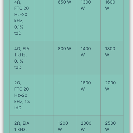
4Ω,
650 W
1300
1600
FTC 20
W
W
Hz–20
kHz,
0.1%
tdD
4Ω, EIA
800 W
1400
1800
1 kHz,
W
W
0.1%
tdD
2Ω,
–
1600
2000
FTC 20
W
W
Hz–20
kHz, 1%
tdD
2Ω, EIA
1200
2000
2500
1 kHz,
W
W
W