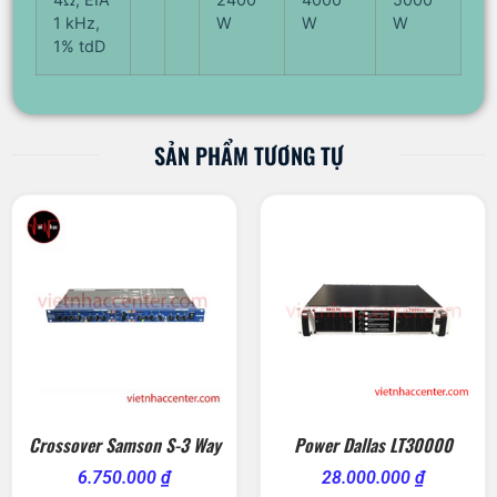
1 kHz,
W
W
W
1% tdD
SẢN PHẨM TƯƠNG TỰ
Crossover Samson S-3 Way
Power Dallas LT30000
6.750.000
₫
28.000.000
₫