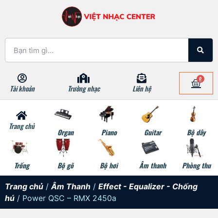
0
Tài khoản
Trường nhạc
Liên hệ
Trang chủ
Organ
Piano
Guitar
Bộ dây
Trống
Bộ gõ
Bộ hơi
Âm thanh
Phòng thu
Trang chủ
/
Âm Thanh
/
Effect - Equalizer - Chống
hú
/ Power QSC – RMX 2450a