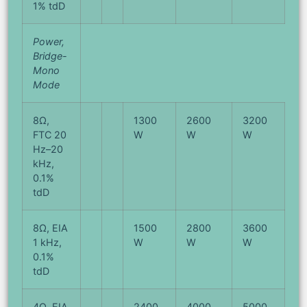
1% tdD
Power,
Bridge-
Mono
Mode
8Ω,
1300
2600
3200
FTC 20
W
W
W
Hz–20
kHz,
0.1%
tdD
8Ω, EIA
1500
2800
3600
1 kHz,
W
W
W
0.1%
tdD
4Ω, EIA
2400
4000
5000