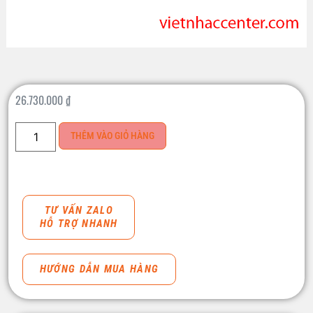
26.730.000
₫
THÊM VÀO GIỎ HÀNG
TƯ VẤN ZALO
HỖ TRỢ NHANH
HƯỚNG DẪN MUA HÀNG