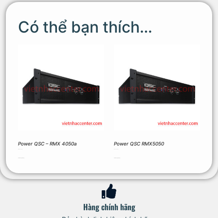
Có thể bạn thích…
Power QSC – RMX 4050a
Power QSC RMX5050
44.550.000
₫
45.600.000
₫
Thêm vào giỏ hàng
Thêm vào giỏ hàng
Hàng chính hãng