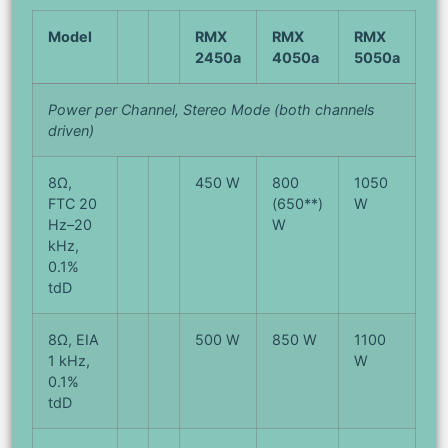
Model
RMX
RMX
RMX
2450a
4050a
5050a
Power per Channel, Stereo Mode (both channels
driven)
8Ω,
450 W
800
1050
FTC 20
(650**)
W
Hz–20
W
kHz,
0.1%
tdD
8Ω, EIA
500 W
850 W
1100
1 kHz,
W
0.1%
tdD