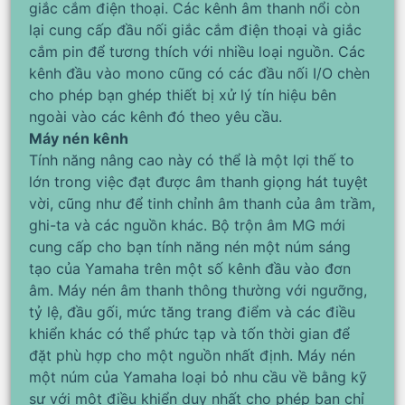
giắc cắm điện thoại. Các kênh âm thanh nổi còn
lại cung cấp đầu nối giắc cắm điện thoại và giắc
cắm pin để tương thích với nhiều loại nguồn. Các
kênh đầu vào mono cũng có các đầu nối I/O chèn
cho phép bạn ghép thiết bị xử lý tín hiệu bên
ngoài vào các kênh đó theo yêu cầu.
Máy nén kênh
Tính năng nâng cao này có thể là một lợi thế to
lớn trong việc đạt được âm thanh giọng hát tuyệt
vời, cũng như để tinh chỉnh âm thanh của âm trầm,
ghi-ta và các nguồn khác. Bộ trộn âm MG mới
cung cấp cho bạn tính năng nén một núm sáng
tạo của Yamaha trên một số kênh đầu vào đơn
âm. Máy nén âm thanh thông thường với ngưỡng,
tỷ lệ, đầu gối, mức tăng trang điểm và các điều
khiển khác có thể phức tạp và tốn thời gian để
đặt phù hợp cho một nguồn nhất định. Máy nén
một núm của Yamaha loại bỏ nhu cầu về bằng kỹ
sư với một điều khiển duy nhất cho phép bạn chỉ