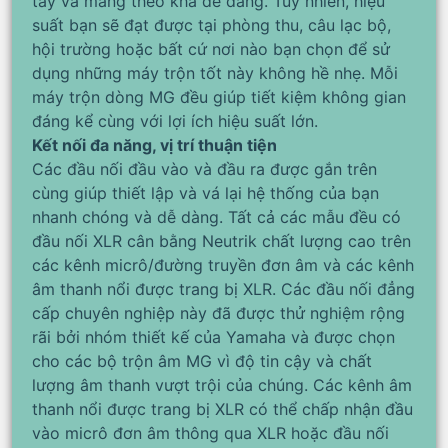
tay và mang theo khá dễ dàng. Tuy nhiên, hiệu
suất bạn sẽ đạt được tại phòng thu, câu lạc bộ,
hội trường hoặc bất cứ nơi nào bạn chọn để sử
dụng những máy trộn tốt này không hề nhẹ. Mỗi
máy trộn dòng MG đều giúp tiết kiệm không gian
đáng kể cùng với lợi ích hiệu suất lớn.
Kết nối đa năng, vị trí thuận tiện
Các đầu nối đầu vào và đầu ra được gắn trên
cùng giúp thiết lập và vá lại hệ thống của bạn
nhanh chóng và dễ dàng. Tất cả các mẫu đều có
đầu nối XLR cân bằng Neutrik chất lượng cao trên
các kênh micrô/đường truyền đơn âm và các kênh
âm thanh nổi được trang bị XLR. Các đầu nối đẳng
cấp chuyên nghiệp này đã được thử nghiệm rộng
rãi bởi nhóm thiết kế của Yamaha và được chọn
cho các bộ trộn âm MG vì độ tin cậy và chất
lượng âm thanh vượt trội của chúng. Các kênh âm
thanh nổi được trang bị XLR có thể chấp nhận đầu
vào micrô đơn âm thông qua XLR hoặc đầu nối