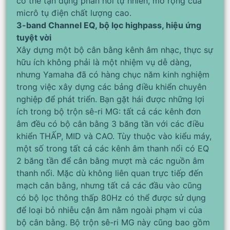
có thể tận dụng phản hồi tự nhiên, mở rộng của
micrô tụ điện chất lượng cao.
3-band Channel EQ, bộ lọc highpass, hiệu ứng
tuyệt vời
Xây dựng một bộ cân bằng kênh âm nhạc, thực sự
hữu ích không phải là một nhiệm vụ dễ dàng,
nhưng Yamaha đã có hàng chục năm kinh nghiệm
trong việc xây dựng các bảng điều khiển chuyên
nghiệp để phát triển. Bạn gặt hái được những lợi
ích trong bộ trộn sê-ri MG: tất cả các kênh đơn
âm đều có bộ cân bằng 3 băng tần với các điều
khiển THẤP, MID và CAO. Tùy thuộc vào kiểu máy,
một số trong tất cả các kênh âm thanh nổi có EQ
2 băng tần để cân bằng mượt mà các nguồn âm
thanh nổi. Mặc dù không liên quan trực tiếp đến
mạch cân bằng, nhưng tất cả các đầu vào cũng
có bộ lọc thông thấp 80Hz có thể được sử dụng
để loại bỏ nhiễu cận âm nằm ngoài phạm vi của
bộ cân bằng. Bộ trộn sê-ri MG này cũng bao gồm