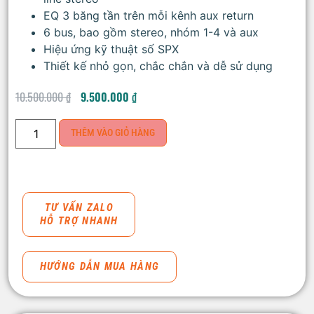
EQ 3 băng tần trên mỗi kênh aux return
6 bus, bao gồm stereo, nhóm 1-4 và aux
Hiệu ứng kỹ thuật số SPX
Thiết kế nhỏ gọn, chắc chắn và dễ sử dụng
10.500.000
₫
9.500.000
₫
THÊM VÀO GIỎ HÀNG
TƯ VẤN ZALO
HỖ TRỢ NHANH
HƯỚNG DẪN MUA HÀNG