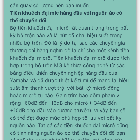
cần quay số lượng nén bạn muốn.
Tiền khuếch đại mic hàng đầu với nguồn ảo có
thể chuyển đổi
Bộ tiền khuếch đại micrô rất quan trọng trong bất
kỳ bộ trộn nào và là nút cổ chai hiệu suất trong
nhiều bộ trộn. Đó là lý do tại sao các chuyên gia
thường chi hàng nghìn đô la chỉ cho một kênh tiền
khuếch đại micrô. Tiền khuếch đại micrô được tích
hợp trong bộ trộn MG kế thừa công nghệ từ các
bảng điều khiển chuyên nghiệp hàng đầu của
Yamaha và đã được thiết kế tỉ mỉ để mang lại hiệu
suất âm thanh vượt trội với bất kỳ micrô động
hoặc micrô tụ nào. Gain trim bao gồm phạm vi
rộng -60dB đến -16dB cho micrô (-34dB đến
+10dB cho đầu vào đường truyền), vì vậy bạn sẽ
có thể đạt được mức phù hợp tối ưu với bất kỳ
nguồn nào. Tất cả các tiền khuếch đại micrô cũng
có tính năng nguồn ảo có thể chuyển đổi để bạn