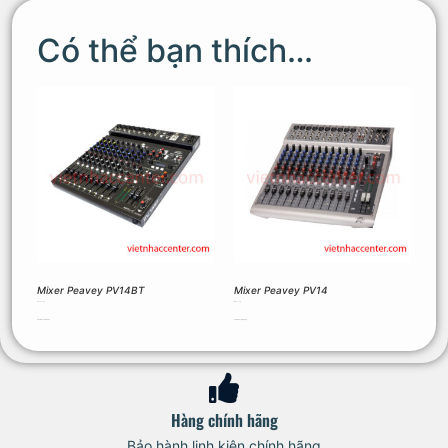
Có thể bạn thích…
Mixer Peavey PV14BT
Mixer Peavey PV14
12.474.000
₫
11.880.000
₫
Thêm vào giỏ hàng
Thêm vào giỏ hàng
Hàng chính hãng
Bảo hành linh kiện chính hãng