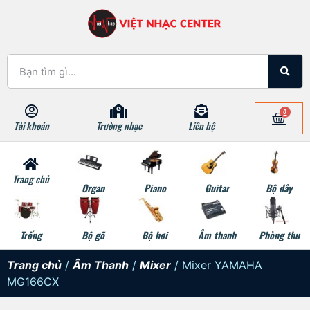
0
Tài khoản
Trường nhạc
Liên hệ
Trang chủ
Organ
Piano
Guitar
Bộ dây
Trống
Bộ gõ
Bộ hơi
Âm thanh
Phòng thu
Trang chủ
/
Âm Thanh
/
Mixer
/ Mixer YAMAHA
MG166CX